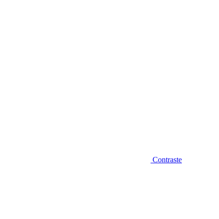
Diminuir fonte
Contraste