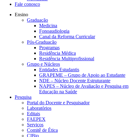
Fale conosco
Ensino
Graduação
Medicina
Fonoaudiologia
Canal da Reforma Curricular
Pós-Graduação
Programas
Residência Médica
Residência Multiprofissional
Grupo e Núcleos
Entidades Estudantis
GRAPEME – Grupo de Apoio ao Estudante
NDE – Núcleo Docente Estruturante
NAPES – Núcleo de Avaliação e Pesquisa em
Educação na Saúde
Pesquisa
Portal do Docente e Pesquisador
Laboratórios
Editais
FAEPEX
Serviços
Comitê de Ética
CIBio