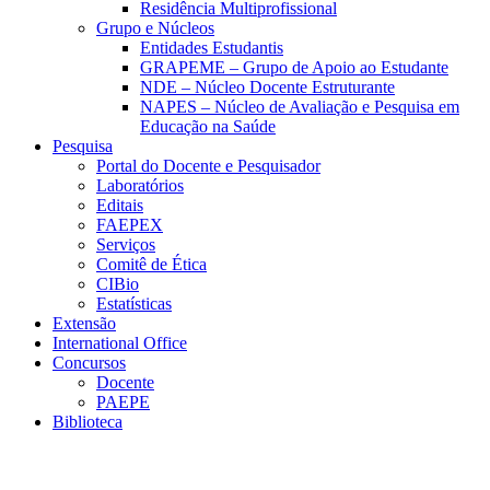
Residência Multiprofissional
Grupo e Núcleos
Entidades Estudantis
GRAPEME – Grupo de Apoio ao Estudante
NDE – Núcleo Docente Estruturante
NAPES – Núcleo de Avaliação e Pesquisa em
Educação na Saúde
Pesquisa
Portal do Docente e Pesquisador
Laboratórios
Editais
FAEPEX
Serviços
Comitê de Ética
CIBio
Estatísticas
Extensão
International Office
Concursos
Docente
PAEPE
Biblioteca
Link para o Facebook