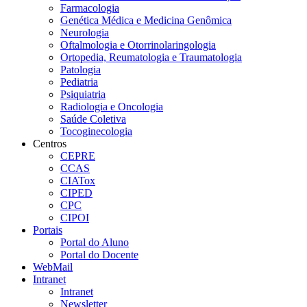
Farmacologia
Genética Médica e Medicina Genômica
Neurologia
Oftalmologia e Otorrinolaringologia
Ortopedia, Reumatologia e Traumatologia
Patologia
Pediatria
Psiquiatria
Radiologia e Oncologia
Saúde Coletiva
Tocoginecologia
Centros
CEPRE
CCAS
CIATox
CIPED
CPC
CIPOI
Portais
Portal do Aluno
Portal do Docente
WebMail
Intranet
Intranet
Newsletter