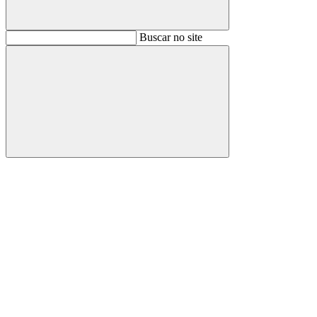
Buscar
Buscar no site
Buscar
Aumentar fonte
Diminuir fonte