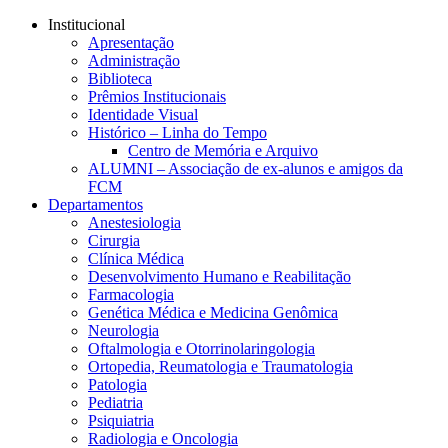
Conteúdo principal
Menu principal
Rodapé
Institucional
Apresentação
Administração
Biblioteca
Prêmios Institucionais
Identidade Visual
Histórico – Linha do Tempo
Centro de Memória e Arquivo
ALUMNI – Associação de ex-alunos e amigos da
FCM
Departamentos
Anestesiologia
Cirurgia
Clínica Médica
Desenvolvimento Humano e Reabilitação
Farmacologia
Genética Médica e Medicina Genômica
Neurologia
Oftalmologia e Otorrinolaringologia
Ortopedia, Reumatologia e Traumatologia
Patologia
Pediatria
Psiquiatria
Radiologia e Oncologia