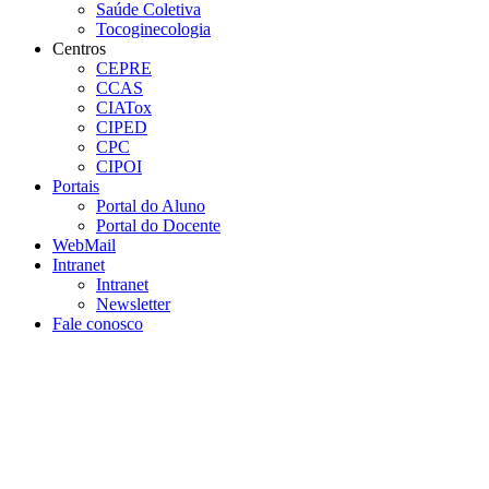
Saúde Coletiva
Tocoginecologia
Centros
CEPRE
CCAS
CIATox
CIPED
CPC
CIPOI
Portais
Portal do Aluno
Portal do Docente
WebMail
Intranet
Intranet
Newsletter
Fale conosco
Aumentar fonte