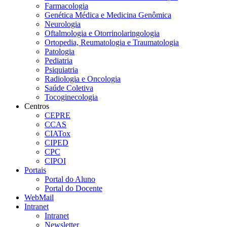
Farmacologia
Genética Médica e Medicina Genômica
Neurologia
Oftalmologia e Otorrinolaringologia
Ortopedia, Reumatologia e Traumatologia
Patologia
Pediatria
Psiquiatria
Radiologia e Oncologia
Saúde Coletiva
Tocoginecologia
Centros
CEPRE
CCAS
CIATox
CIPED
CPC
CIPOI
Portais
Portal do Aluno
Portal do Docente
WebMail
Intranet
Intranet
Newsletter