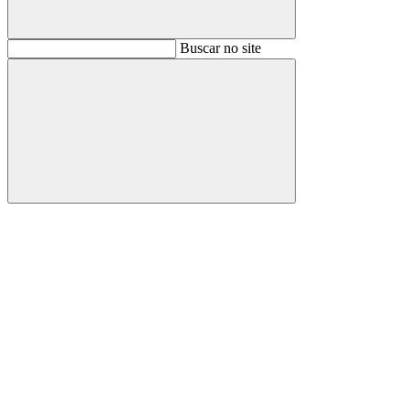
Buscar
Buscar no site
Buscar
Aumentar fonte
Diminuir fonte