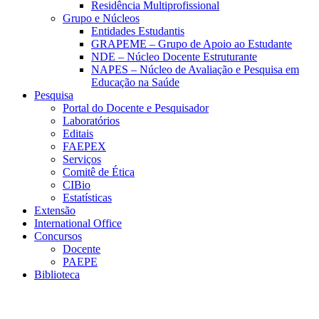
Residência Multiprofissional
Grupo e Núcleos
Entidades Estudantis
GRAPEME – Grupo de Apoio ao Estudante
NDE – Núcleo Docente Estruturante
NAPES – Núcleo de Avaliação e Pesquisa em
Educação na Saúde
Pesquisa
Portal do Docente e Pesquisador
Laboratórios
Editais
FAEPEX
Serviços
Comitê de Ética
CIBio
Estatísticas
Extensão
International Office
Concursos
Docente
PAEPE
Biblioteca
Link para o Facebook