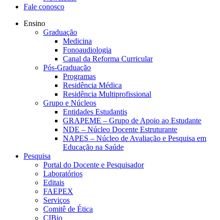
Fale conosco
Ensino
Graduação
Medicina
Fonoaudiologia
Canal da Reforma Curricular
Pós-Graduação
Programas
Residência Médica
Residência Multiprofissional
Grupo e Núcleos
Entidades Estudantis
GRAPEME – Grupo de Apoio ao Estudante
NDE – Núcleo Docente Estruturante
NAPES – Núcleo de Avaliação e Pesquisa em
Educação na Saúde
Pesquisa
Portal do Docente e Pesquisador
Laboratórios
Editais
FAEPEX
Serviços
Comitê de Ética
CIBio