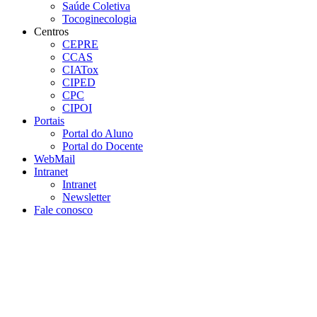
Saúde Coletiva
Tocoginecologia
Centros
CEPRE
CCAS
CIATox
CIPED
CPC
CIPOI
Portais
Portal do Aluno
Portal do Docente
WebMail
Intranet
Intranet
Newsletter
Fale conosco
Aumentar fonte