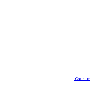
Diminuir fonte
Contraste