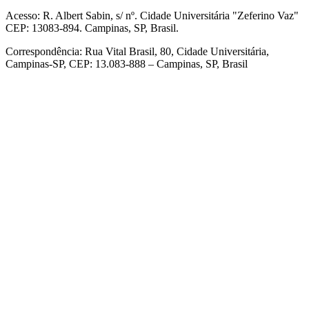
Acesso: R. Albert Sabin, s/ nº. Cidade Universitária "Zeferino Vaz"
CEP: 13083-894. Campinas, SP, Brasil.
Correspondência: Rua Vital Brasil, 80, Cidade Universitária,
Campinas-SP, CEP: 13.083-888 – Campinas, SP, Brasil
Link para o Facebook
Link para o Linkedin
Link para o Instagram