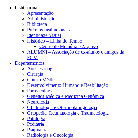
Conteúdo principal
Menu principal
Rodapé
Institucional
Apresentação
Administração
Biblioteca
Prêmios Institucionais
Identidade Visual
Histórico – Linha do Tempo
Centro de Memória e Arquivo
ALUMNI – Associação de ex-alunos e amigos da
FCM
Departamentos
Anestesiologia
Cirurgia
Clínica Médica
Desenvolvimento Humano e Reabilitação
Farmacologia
Genética Médica e Medicina Genômica
Neurologia
Oftalmologia e Otorrinolaringologia
Ortopedia, Reumatologia e Traumatologia
Patologia
Pediatria
Psiquiatria
Radiologia e Oncologia