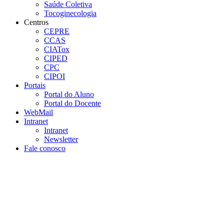
Saúde Coletiva
Tocoginecologia
Centros
CEPRE
CCAS
CIATox
CIPED
CPC
CIPOI
Portais
Portal do Aluno
Portal do Docente
WebMail
Intranet
Intranet
Newsletter
Fale conosco
Aumentar fonte