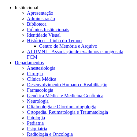
Conteúdo principal
Menu principal
Rodapé
Institucional
Apresentação
Administração
Biblioteca
Prêmios Institucionais
Identidade Visual
Histórico – Linha do Tempo
Centro de Memória e Arquivo
ALUMNI – Associação de ex-alunos e amigos da
FCM
Departamentos
Anestesiologia
Cirurgia
Clínica Médica
Desenvolvimento Humano e Reabilitação
Farmacologia
Genética Médica e Medicina Genômica
Neurologia
Oftalmologia e Otorrinolaringologia
Ortopedia, Reumatologia e Traumatologia
Patologia
Pediatria
Psiquiatria
Radiologia e Oncologia