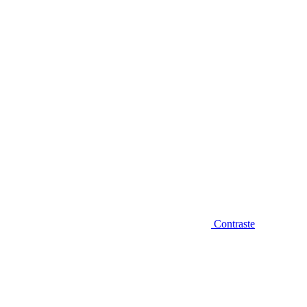
Diminuir fonte
Contraste