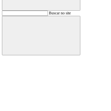
Buscar
Buscar no site
Buscar
Aumentar fonte
Diminuir fonte