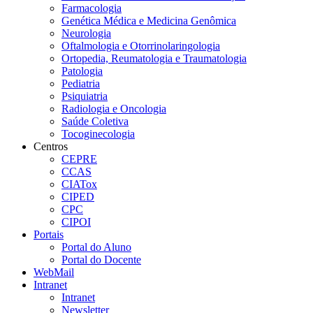
Farmacologia
Genética Médica e Medicina Genômica
Neurologia
Oftalmologia e Otorrinolaringologia
Ortopedia, Reumatologia e Traumatologia
Patologia
Pediatria
Psiquiatria
Radiologia e Oncologia
Saúde Coletiva
Tocoginecologia
Centros
CEPRE
CCAS
CIATox
CIPED
CPC
CIPOI
Portais
Portal do Aluno
Portal do Docente
WebMail
Intranet
Intranet
Newsletter