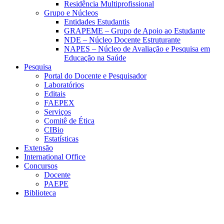
Residência Multiprofissional
Grupo e Núcleos
Entidades Estudantis
GRAPEME – Grupo de Apoio ao Estudante
NDE – Núcleo Docente Estruturante
NAPES – Núcleo de Avaliação e Pesquisa em
Educação na Saúde
Pesquisa
Portal do Docente e Pesquisador
Laboratórios
Editais
FAEPEX
Serviços
Comitê de Ética
CIBio
Estatísticas
Extensão
International Office
Concursos
Docente
PAEPE
Biblioteca
Link para o Facebook