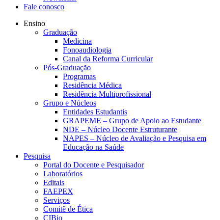
Fale conosco
Ensino
Graduação
Medicina
Fonoaudiologia
Canal da Reforma Curricular
Pós-Graduação
Programas
Residência Médica
Residência Multiprofissional
Grupo e Núcleos
Entidades Estudantis
GRAPEME – Grupo de Apoio ao Estudante
NDE – Núcleo Docente Estruturante
NAPES – Núcleo de Avaliação e Pesquisa em
Educação na Saúde
Pesquisa
Portal do Docente e Pesquisador
Laboratórios
Editais
FAEPEX
Serviços
Comitê de Ética
CIBio