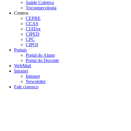
Saúde Coletiva
Tocoginecologia
Centros
CEPRE
CCAS
CIATox
CIPED
CPC
CIPOI
Portais
Portal do Aluno
Portal do Docente
WebMail
Intranet
Intranet
Newsletter
Fale conosco
Aumentar fonte