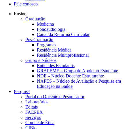
Fale conosco
Ensino
Graduação
Medicina
Fonoaudiologia
Canal da Reforma Curricular
Pós-Graduação
Programas
Residência Médica
Residência Multiprofissional
Grupo e Núcleos
Entidades Estudantis
GRAPEME – Grupo de Apoio ao Estudante
NDE – Núcleo Docente Estruturante
NAPES – Núcleo de Avaliação e Pesquisa em
Educação na Saúde
Pesquisa
Portal do Docente e Pesquisador
Laboratórios
Editais
FAEPEX
Serviços
Comitê de Ética
CIBio