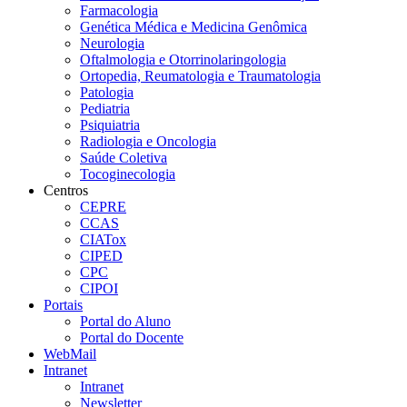
Farmacologia
Genética Médica e Medicina Genômica
Neurologia
Oftalmologia e Otorrinolaringologia
Ortopedia, Reumatologia e Traumatologia
Patologia
Pediatria
Psiquiatria
Radiologia e Oncologia
Saúde Coletiva
Tocoginecologia
Centros
CEPRE
CCAS
CIATox
CIPED
CPC
CIPOI
Portais
Portal do Aluno
Portal do Docente
WebMail
Intranet
Intranet
Newsletter