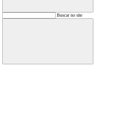
Buscar
Buscar no site
Buscar
Aumentar fonte
Diminuir fonte