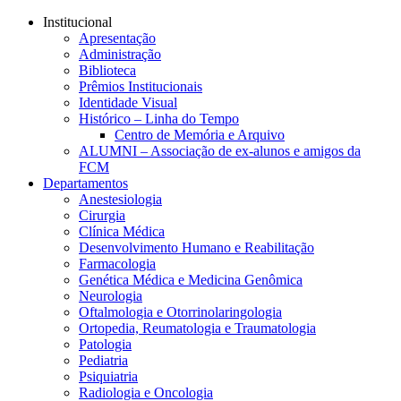
Conteúdo principal
Menu principal
Rodapé
Institucional
Apresentação
Administração
Biblioteca
Prêmios Institucionais
Identidade Visual
Histórico – Linha do Tempo
Centro de Memória e Arquivo
ALUMNI – Associação de ex-alunos e amigos da
FCM
Departamentos
Anestesiologia
Cirurgia
Clínica Médica
Desenvolvimento Humano e Reabilitação
Farmacologia
Genética Médica e Medicina Genômica
Neurologia
Oftalmologia e Otorrinolaringologia
Ortopedia, Reumatologia e Traumatologia
Patologia
Pediatria
Psiquiatria
Radiologia e Oncologia