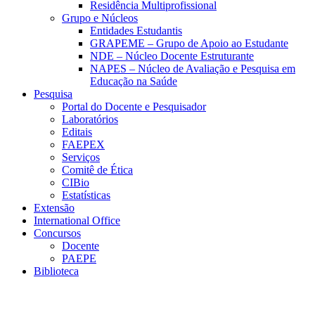
Residência Multiprofissional
Grupo e Núcleos
Entidades Estudantis
GRAPEME – Grupo de Apoio ao Estudante
NDE – Núcleo Docente Estruturante
NAPES – Núcleo de Avaliação e Pesquisa em
Educação na Saúde
Pesquisa
Portal do Docente e Pesquisador
Laboratórios
Editais
FAEPEX
Serviços
Comitê de Ética
CIBio
Estatísticas
Extensão
International Office
Concursos
Docente
PAEPE
Biblioteca
Link para o Facebook