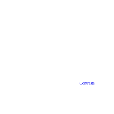
Diminuir fonte
Contraste