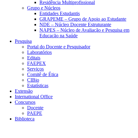
Residência Multiprofissional
Grupo e Núcleos
Entidades Estudantis
GRAPEME – Grupo de Apoio ao Estudante
NDE – Núcleo Docente Estruturante
NAPES – Núcleo de Avaliação e Pesquisa em
Educação na Saúde
Pesquisa
Portal do Docente e Pesquisador
Laboratórios
Editais
FAEPEX
Serviços
Comitê de Ética
CIBio
Estatísticas
Extensão
International Office
Concursos
Docente
PAEPE
Biblioteca
Link para o Facebook