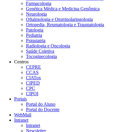
Farmacologia
Genética Médica e Medicina Genômica
Neurologia
Oftalmologia e Otorrinolaringologia
Ortopedia, Reumatologia e Traumatologia
Patologia
Pediatria
Psiquiatria
Radiologia e Oncologia
Saúde Coletiva
Tocoginecologia
Centros
CEPRE
CCAS
CIATox
CIPED
CPC
CIPOI
Portais
Portal do Aluno
Portal do Docente
WebMail
Intranet
Intranet
Newsletter