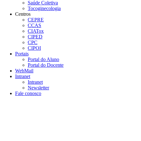
Saúde Coletiva
Tocoginecologia
Centros
CEPRE
CCAS
CIATox
CIPED
CPC
CIPOI
Portais
Portal do Aluno
Portal do Docente
WebMail
Intranet
Intranet
Newsletter
Fale conosco
Aumentar fonte