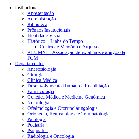
Conteúdo principal
Menu principal
Rodapé
Institucional
Apresentação
Administração
Biblioteca
Prêmios Institucionais
Identidade Visual
Histórico – Linha do Tempo
Centro de Memória e Arquivo
ALUMNI – Associação de ex-alunos e amigos da
FCM
Departamentos
Anestesiologia
Cirurgia
Clínica Médica
Desenvolvimento Humano e Reabilitação
Farmacologia
Genética Médica e Medicina Genômica
Neurologia
Oftalmologia e Otorrinolaringologia
Ortopedia, Reumatologia e Traumatologia
Patologia
Pediatria
Psiquiatria
Radiologia e Oncologia