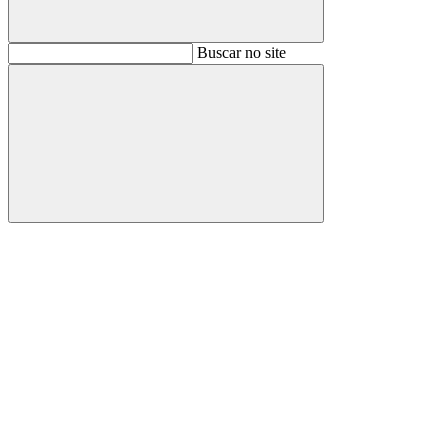
Buscar
Buscar no site
Buscar
Aumentar fonte
Diminuir fonte