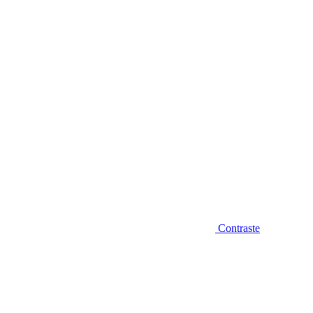
Diminuir fonte
Contraste