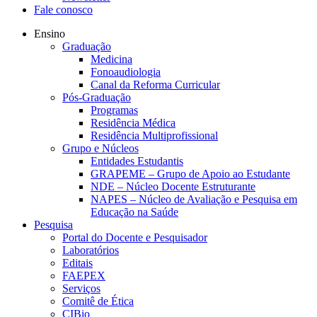
Fale conosco
Ensino
Graduação
Medicina
Fonoaudiologia
Canal da Reforma Curricular
Pós-Graduação
Programas
Residência Médica
Residência Multiprofissional
Grupo e Núcleos
Entidades Estudantis
GRAPEME – Grupo de Apoio ao Estudante
NDE – Núcleo Docente Estruturante
NAPES – Núcleo de Avaliação e Pesquisa em
Educação na Saúde
Pesquisa
Portal do Docente e Pesquisador
Laboratórios
Editais
FAEPEX
Serviços
Comitê de Ética
CIBio