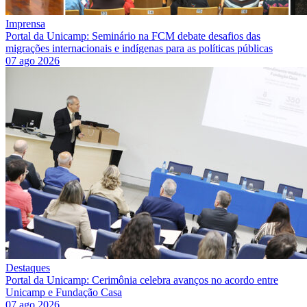
Imprensa
Portal da Unicamp: Seminário na FCM debate desafios das
migrações internacionais e indígenas para as políticas públicas
07 ago 2026
Destaques
Portal da Unicamp: Cerimônia celebra avanços no acordo entre
Unicamp e Fundação Casa
07 ago 2026