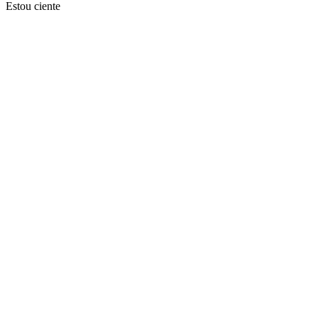
Estou ciente
Ir para o topo