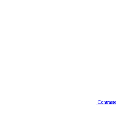
Diminuir fonte
Contraste