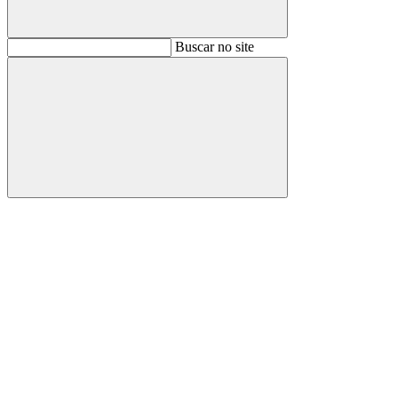
Buscar
Buscar no site
Buscar
Aumentar fonte
Diminuir fonte