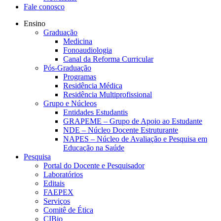
Fale conosco
Ensino
Graduação
Medicina
Fonoaudiologia
Canal da Reforma Curricular
Pós-Graduação
Programas
Residência Médica
Residência Multiprofissional
Grupo e Núcleos
Entidades Estudantis
GRAPEME – Grupo de Apoio ao Estudante
NDE – Núcleo Docente Estruturante
NAPES – Núcleo de Avaliação e Pesquisa em
Educação na Saúde
Pesquisa
Portal do Docente e Pesquisador
Laboratórios
Editais
FAEPEX
Serviços
Comitê de Ética
CIBio