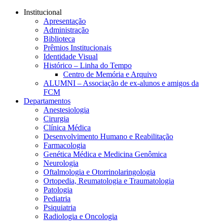
Conteúdo principal
Menu principal
Rodapé
Institucional
Apresentação
Administração
Biblioteca
Prêmios Institucionais
Identidade Visual
Histórico – Linha do Tempo
Centro de Memória e Arquivo
ALUMNI – Associação de ex-alunos e amigos da
FCM
Departamentos
Anestesiologia
Cirurgia
Clínica Médica
Desenvolvimento Humano e Reabilitação
Farmacologia
Genética Médica e Medicina Genômica
Neurologia
Oftalmologia e Otorrinolaringologia
Ortopedia, Reumatologia e Traumatologia
Patologia
Pediatria
Psiquiatria
Radiologia e Oncologia