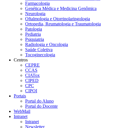
Farmacologia
Genética Médica e Medicina Genômica
Neurologia
Oftalmologia e Otorrinolaringologia
Ortopedia, Reumatologia e Traumatologia
Patologia
Pediatria
Psiquiatria
Radiologia e Oncologia
Saúde Coletiva
Tocoginecologia
Centros
CEPRE
CCAS
CIATox
CIPED
CPC
CIPOI
Portais
Portal do Aluno
Portal do Docente
WebMail
Intranet
Intranet
Newsletter