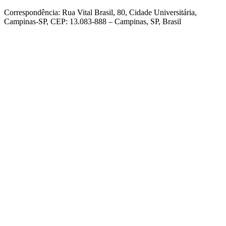
Correspondência: Rua Vital Brasil, 80, Cidade Universitária,
Campinas-SP, CEP: 13.083-888 – Campinas, SP, Brasil
Link para o Facebook
Link para o Linkedin
Link para o Instagram