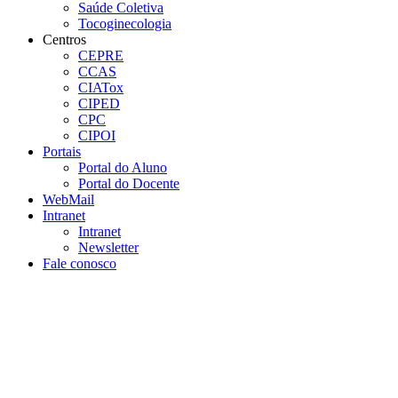
Saúde Coletiva
Tocoginecologia
Centros
CEPRE
CCAS
CIATox
CIPED
CPC
CIPOI
Portais
Portal do Aluno
Portal do Docente
WebMail
Intranet
Intranet
Newsletter
Fale conosco
Aumentar fonte