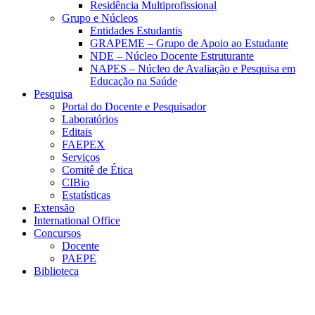
Residência Multiprofissional
Grupo e Núcleos
Entidades Estudantis
GRAPEME – Grupo de Apoio ao Estudante
NDE – Núcleo Docente Estruturante
NAPES – Núcleo de Avaliação e Pesquisa em
Educação na Saúde
Pesquisa
Portal do Docente e Pesquisador
Laboratórios
Editais
FAEPEX
Serviços
Comitê de Ética
CIBio
Estatísticas
Extensão
International Office
Concursos
Docente
PAEPE
Biblioteca
Link para o Facebook