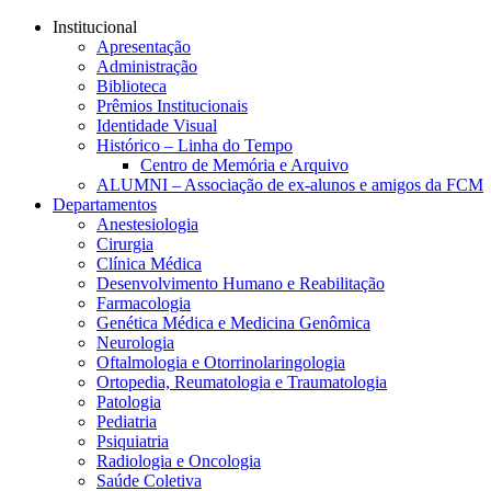
Conteúdo principal
Menu principal
Rodapé
Institucional
Apresentação
Administração
Biblioteca
Prêmios Institucionais
Identidade Visual
Histórico – Linha do Tempo
Centro de Memória e Arquivo
ALUMNI – Associação de ex-alunos e amigos da FCM
Departamentos
Anestesiologia
Cirurgia
Clínica Médica
Desenvolvimento Humano e Reabilitação
Farmacologia
Genética Médica e Medicina Genômica
Neurologia
Oftalmologia e Otorrinolaringologia
Ortopedia, Reumatologia e Traumatologia
Patologia
Pediatria
Psiquiatria
Radiologia e Oncologia
Saúde Coletiva