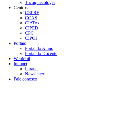
Tocoginecologia
Centros
CEPRE
CCAS
CIATox
CIPED
CPC
CIPOI
Portais
Portal do Aluno
Portal do Docente
WebMail
Intranet
Intranet
Newsletter
Fale conosco
Aumentar fonte