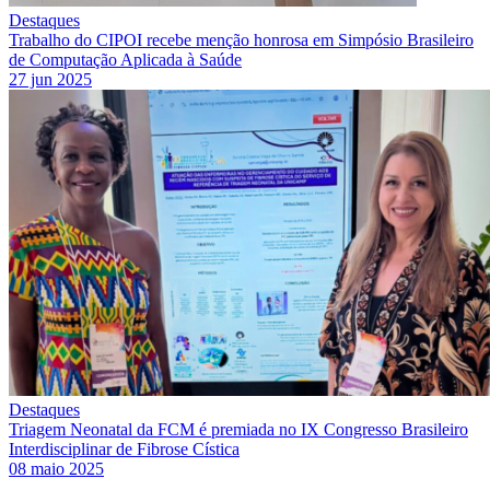
Destaques
Trabalho do CIPOI recebe menção honrosa em Simpósio Brasileiro
de Computação Aplicada à Saúde
27 jun 2025
Destaques
Triagem Neonatal da FCM é premiada no IX Congresso Brasileiro
Interdisciplinar de Fibrose Cística
08 maio 2025