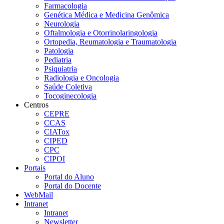
Farmacologia
Genética Médica e Medicina Genômica
Neurologia
Oftalmologia e Otorrinolaringologia
Ortopedia, Reumatologia e Traumatologia
Patologia
Pediatria
Psiquiatria
Radiologia e Oncologia
Saúde Coletiva
Tocoginecologia
Centros
CEPRE
CCAS
CIATox
CIPED
CPC
CIPOI
Portais
Portal do Aluno
Portal do Docente
WebMail
Intranet
Intranet
Newsletter