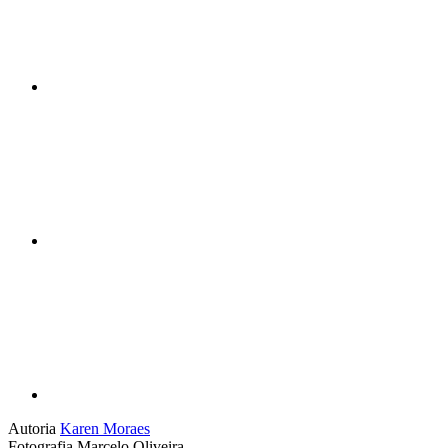
Compartilhar n
Compartilhar p
Autoria
Karen Moraes
Fotografia
Marcelo Oliveira