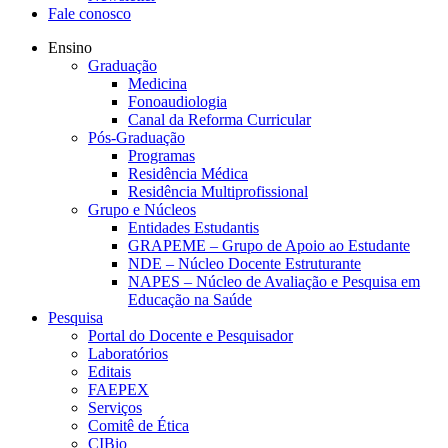
Fale conosco
Ensino
Graduação
Medicina
Fonoaudiologia
Canal da Reforma Curricular
Pós-Graduação
Programas
Residência Médica
Residência Multiprofissional
Grupo e Núcleos
Entidades Estudantis
GRAPEME – Grupo de Apoio ao Estudante
NDE – Núcleo Docente Estruturante
NAPES – Núcleo de Avaliação e Pesquisa em
Educação na Saúde
Pesquisa
Portal do Docente e Pesquisador
Laboratórios
Editais
FAEPEX
Serviços
Comitê de Ética
CIBio