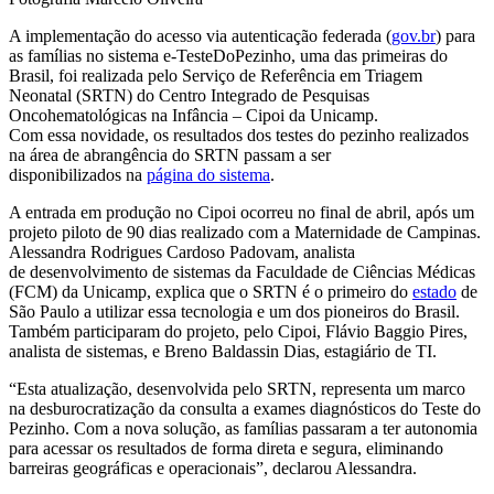
A implementação do acesso via autenticação federada (
gov.br
) para
as famílias no sistema e-TesteDoPezinho, uma das primeiras do
Brasil, foi realizada pelo Serviço de Referência em Triagem
Neonatal (SRTN) do Centro Integrado de Pesquisas
Oncohematológicas na Infância – Cipoi da Unicamp.
Com essa novidade, os resultados dos testes do pezinho realizados
na área de abrangência do SRTN passam a ser
disponibilizados na
página do sistema
.
A entrada em produção no Cipoi ocorreu no final de abril, após um
projeto piloto de 90 dias realizado com a Maternidade de Campinas.
Alessandra Rodrigues Cardoso Padovam, analista
de desenvolvimento de sistemas da Faculdade de Ciências Médicas
(FCM) da Unicamp, explica que o SRTN é o primeiro do
estado
de
São Paulo a utilizar essa tecnologia e um dos pioneiros do Brasil.
Também participaram do projeto, pelo Cipoi, Flávio Baggio Pires,
analista de sistemas, e Breno Baldassin Dias, estagiário de TI.
“Esta atualização, desenvolvida pelo SRTN, representa um marco
na desburocratização da consulta a exames diagnósticos do Teste do
Pezinho. Com a nova solução, as famílias passaram a ter autonomia
para acessar os resultados de forma direta e segura, eliminando
barreiras geográficas e operacionais”, declarou Alessandra.