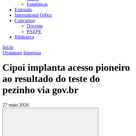
Estatísticas
Extensão
International Office
Concursos
Docente
PAEPE
Biblioteca
Início
Destaques
Imprensa
Cipoi implanta acesso pioneiro
ao resultado do teste do
pezinho via gov.br
27 maio 2026