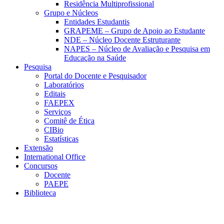
Residência Multiprofissional
Grupo e Núcleos
Entidades Estudantis
GRAPEME – Grupo de Apoio ao Estudante
NDE – Núcleo Docente Estruturante
NAPES – Núcleo de Avaliação e Pesquisa em
Educação na Saúde
Pesquisa
Portal do Docente e Pesquisador
Laboratórios
Editais
FAEPEX
Serviços
Comitê de Ética
CIBio
Estatísticas
Extensão
International Office
Concursos
Docente
PAEPE
Biblioteca
Link para o Facebook