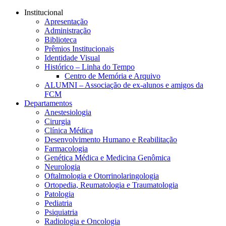
Conteúdo principal
Menu principal
Rodapé
Institucional
Apresentação
Administração
Biblioteca
Prêmios Institucionais
Identidade Visual
Histórico – Linha do Tempo
Centro de Memória e Arquivo
ALUMNI – Associação de ex-alunos e amigos da
FCM
Departamentos
Anestesiologia
Cirurgia
Clínica Médica
Desenvolvimento Humano e Reabilitação
Farmacologia
Genética Médica e Medicina Genômica
Neurologia
Oftalmologia e Otorrinolaringologia
Ortopedia, Reumatologia e Traumatologia
Patologia
Pediatria
Psiquiatria
Radiologia e Oncologia