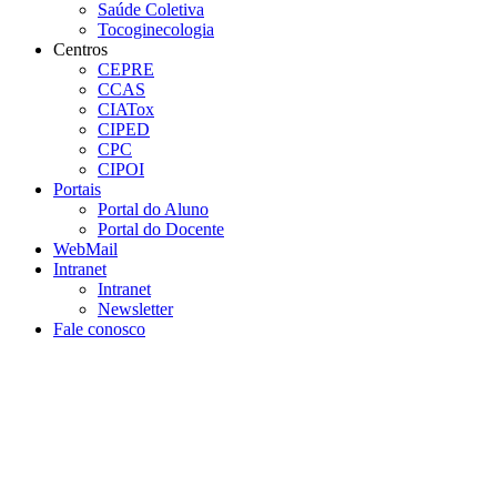
Saúde Coletiva
Tocoginecologia
Centros
CEPRE
CCAS
CIATox
CIPED
CPC
CIPOI
Portais
Portal do Aluno
Portal do Docente
WebMail
Intranet
Intranet
Newsletter
Fale conosco
Aumentar fonte