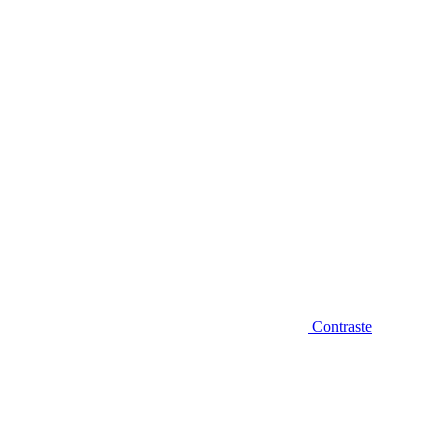
Diminuir fonte
Contraste