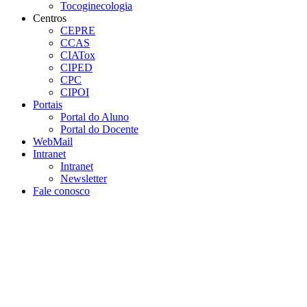
Tocoginecologia
Centros
CEPRE
CCAS
CIATox
CIPED
CPC
CIPOI
Portais
Portal do Aluno
Portal do Docente
WebMail
Intranet
Intranet
Newsletter
Fale conosco
Aumentar fonte