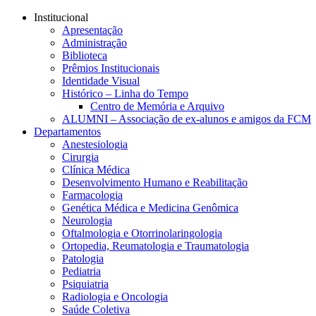
Conteúdo principal
Menu principal
Rodapé
Institucional
Apresentação
Administração
Biblioteca
Prêmios Institucionais
Identidade Visual
Histórico – Linha do Tempo
Centro de Memória e Arquivo
ALUMNI – Associação de ex-alunos e amigos da FCM
Departamentos
Anestesiologia
Cirurgia
Clínica Médica
Desenvolvimento Humano e Reabilitação
Farmacologia
Genética Médica e Medicina Genômica
Neurologia
Oftalmologia e Otorrinolaringologia
Ortopedia, Reumatologia e Traumatologia
Patologia
Pediatria
Psiquiatria
Radiologia e Oncologia
Saúde Coletiva