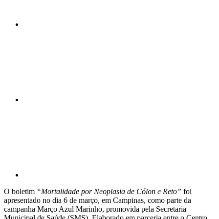
Compartilhar n
Compartilhar p
O boletim
“Mortalidade por Neoplasia de Cólon e Reto”
foi
apresentado no dia 6 de março, em Campinas, como parte da
campanha Março Azul Marinho, promovida pela Secretaria
Municipal de Saúde (SMS). Elaborado em parceria entre o Centro