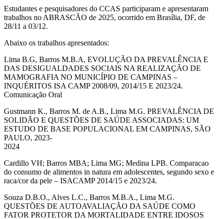
Estudantes e pesquisadores do CCAS participaram e apresentaram
trabalhos no ABRASCÃO de 2025, ocorrido em Brasília, DF, de
28/11 a 03/12.
Abaixo os trabalhos apresentados:
Lima B.G, Barros M.B.A, EVOLUÇÃO DA PREVALÊNCIA E
DAS DESIGUALDADES SOCIAIS NA REALIZAÇÃO DE
MAMOGRAFIA NO MUNICÍPIO DE CAMPINAS –
INQUÉRITOS ISA CAMP 2008/09, 2014/15 E 2023/24.
Comunicação Oral
Gustmann K., Barros M. de A.B., Lima M.G. PREVALÊNCIA DE
SOLIDÃO E QUESTÕES DE SAÚDE ASSOCIADAS: UM
ESTUDO DE BASE POPULACIONAL EM CAMPINAS, SÃO
PAULO, 2023-
2024
Cardillo VH; Barros MBA; Lima MG; Medina LPB. Comparacao
do consumo de alimentos in natura em adolescentes, segundo sexo e
raca/cor da pele – ISACAMP 2014/15 e 2023/24.
Souza D.B.O., Alves L.C., Barros M.B.A., Lima M.G.
QUESTÕES DE AUTOAVALIAÇÃO DA SAÚDE COMO
FATOR PROTETOR DA MORTALIDADE ENTRE IDOSOS