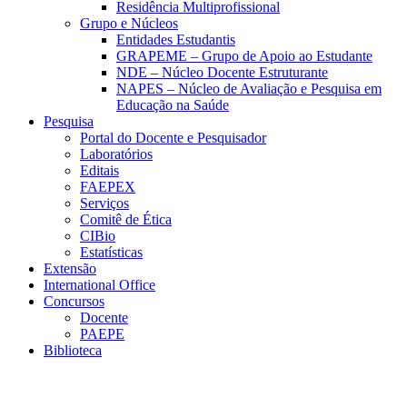
Residência Multiprofissional
Grupo e Núcleos
Entidades Estudantis
GRAPEME – Grupo de Apoio ao Estudante
NDE – Núcleo Docente Estruturante
NAPES – Núcleo de Avaliação e Pesquisa em
Educação na Saúde
Pesquisa
Portal do Docente e Pesquisador
Laboratórios
Editais
FAEPEX
Serviços
Comitê de Ética
CIBio
Estatísticas
Extensão
International Office
Concursos
Docente
PAEPE
Biblioteca
Link para o Facebook