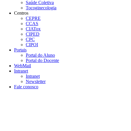
Saúde Coletiva
Tocoginecologia
Centros
CEPRE
CCAS
CIATox
CIPED
CPC
CIPOI
Portais
Portal do Aluno
Portal do Docente
WebMail
Intranet
Intranet
Newsletter
Fale conosco
Aumentar fonte