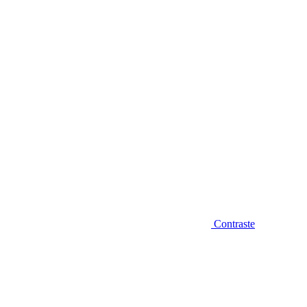
Diminuir fonte
Contraste