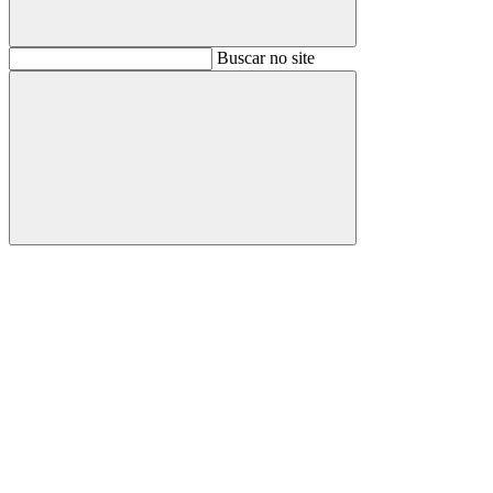
Buscar
Buscar no site
Buscar
Aumentar fonte
Diminuir fonte