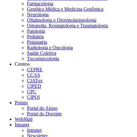
Farmacologia
Genética Médica e Medicina Genômica
Neurologia
Oftalmologia e Otorrinolaringologia
Ortopedia, Reumatologia e Traumatologia
Patologia
Pediatria
Psiquiatria
Radiologia e Oncologia
Saúde Coletiva
Tocoginecologia
Centros
CEPRE
CCAS
CIATox
CIPED
CPC
CIPOI
Portais
Portal do Aluno
Portal do Docente
WebMail
Intranet
Intranet
Newsletter