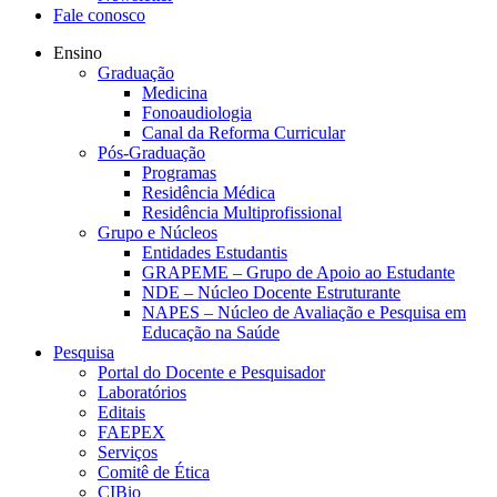
Fale conosco
Ensino
Graduação
Medicina
Fonoaudiologia
Canal da Reforma Curricular
Pós-Graduação
Programas
Residência Médica
Residência Multiprofissional
Grupo e Núcleos
Entidades Estudantis
GRAPEME – Grupo de Apoio ao Estudante
NDE – Núcleo Docente Estruturante
NAPES – Núcleo de Avaliação e Pesquisa em
Educação na Saúde
Pesquisa
Portal do Docente e Pesquisador
Laboratórios
Editais
FAEPEX
Serviços
Comitê de Ética
CIBio