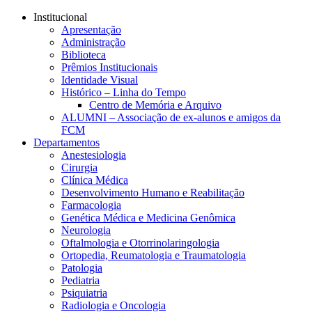
Conteúdo principal
Menu principal
Rodapé
Institucional
Apresentação
Administração
Biblioteca
Prêmios Institucionais
Identidade Visual
Histórico – Linha do Tempo
Centro de Memória e Arquivo
ALUMNI – Associação de ex-alunos e amigos da
FCM
Departamentos
Anestesiologia
Cirurgia
Clínica Médica
Desenvolvimento Humano e Reabilitação
Farmacologia
Genética Médica e Medicina Genômica
Neurologia
Oftalmologia e Otorrinolaringologia
Ortopedia, Reumatologia e Traumatologia
Patologia
Pediatria
Psiquiatria
Radiologia e Oncologia