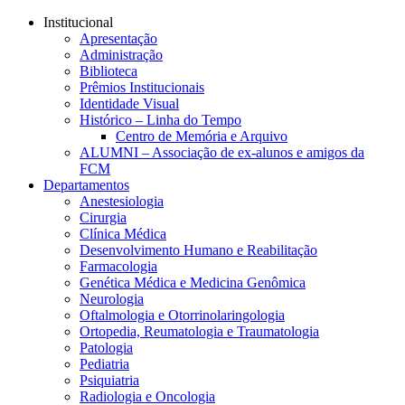
Conteúdo principal
Menu principal
Rodapé
Institucional
Apresentação
Administração
Biblioteca
Prêmios Institucionais
Identidade Visual
Histórico – Linha do Tempo
Centro de Memória e Arquivo
ALUMNI – Associação de ex-alunos e amigos da
FCM
Departamentos
Anestesiologia
Cirurgia
Clínica Médica
Desenvolvimento Humano e Reabilitação
Farmacologia
Genética Médica e Medicina Genômica
Neurologia
Oftalmologia e Otorrinolaringologia
Ortopedia, Reumatologia e Traumatologia
Patologia
Pediatria
Psiquiatria
Radiologia e Oncologia