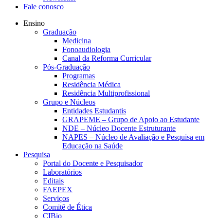
Fale conosco
Ensino
Graduação
Medicina
Fonoaudiologia
Canal da Reforma Curricular
Pós-Graduação
Programas
Residência Médica
Residência Multiprofissional
Grupo e Núcleos
Entidades Estudantis
GRAPEME – Grupo de Apoio ao Estudante
NDE – Núcleo Docente Estruturante
NAPES – Núcleo de Avaliação e Pesquisa em
Educação na Saúde
Pesquisa
Portal do Docente e Pesquisador
Laboratórios
Editais
FAEPEX
Serviços
Comitê de Ética
CIBio