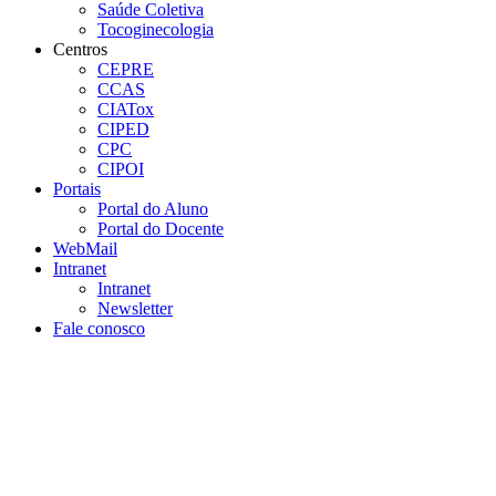
Saúde Coletiva
Tocoginecologia
Centros
CEPRE
CCAS
CIATox
CIPED
CPC
CIPOI
Portais
Portal do Aluno
Portal do Docente
WebMail
Intranet
Intranet
Newsletter
Fale conosco
Aumentar fonte