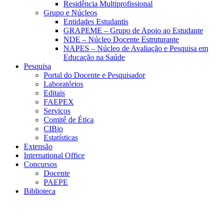
Residência Multiprofissional
Grupo e Núcleos
Entidades Estudantis
GRAPEME – Grupo de Apoio ao Estudante
NDE – Núcleo Docente Estruturante
NAPES – Núcleo de Avaliação e Pesquisa em
Educação na Saúde
Pesquisa
Portal do Docente e Pesquisador
Laboratórios
Editais
FAEPEX
Serviços
Comitê de Ética
CIBio
Estatísticas
Extensão
International Office
Concursos
Docente
PAEPE
Biblioteca
Link para o Facebook