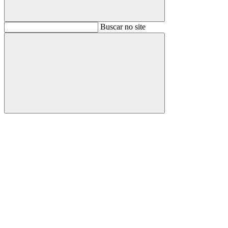
Buscar
Buscar no site
Buscar
Aumentar fonte
Diminuir fonte