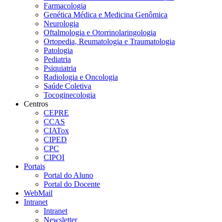
Farmacologia
Genética Médica e Medicina Genômica
Neurologia
Oftalmologia e Otorrinolaringologia
Ortopedia, Reumatologia e Traumatologia
Patologia
Pediatria
Psiquiatria
Radiologia e Oncologia
Saúde Coletiva
Tocoginecologia
Centros
CEPRE
CCAS
CIATox
CIPED
CPC
CIPOI
Portais
Portal do Aluno
Portal do Docente
WebMail
Intranet
Intranet
Newsletter