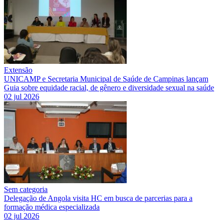
Extensão
UNICAMP e Secretaria Municipal de Saúde de Campinas lançam
Guia sobre equidade racial, de gênero e diversidade sexual na saúde
02 jul 2026
Sem categoria
Delegação de Angola visita HC em busca de parcerias para a
formação médica especializada
02 jul 2026