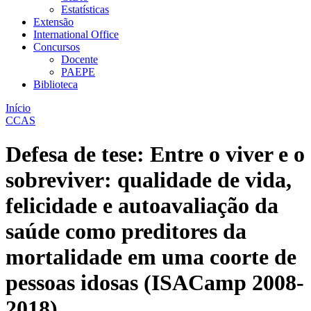
Estatísticas
Extensão
International Office
Concursos
Docente
PAEPE
Biblioteca
Início
CCAS
Defesa de tese: Entre o viver e o
sobreviver: qualidade de vida,
felicidade e autoavaliação da
saúde como preditores da
mortalidade em uma coorte de
pessoas idosas (ISACamp 2008-
2018)