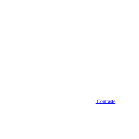
Diminuir fonte
Contraste