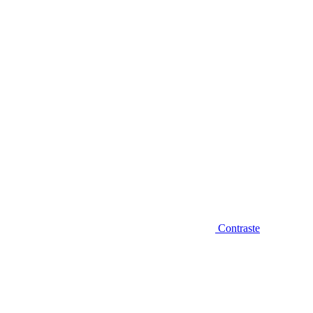
Diminuir fonte
Contraste