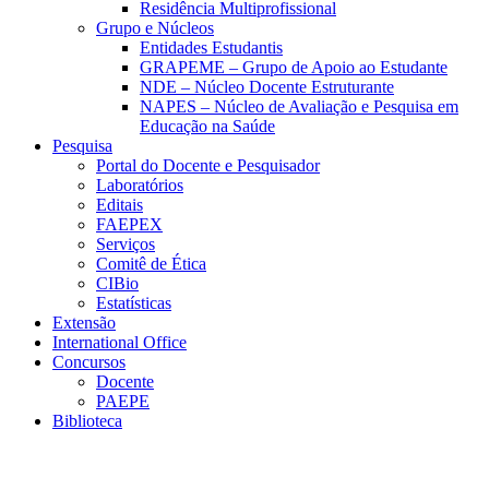
Residência Multiprofissional
Grupo e Núcleos
Entidades Estudantis
GRAPEME – Grupo de Apoio ao Estudante
NDE – Núcleo Docente Estruturante
NAPES – Núcleo de Avaliação e Pesquisa em
Educação na Saúde
Pesquisa
Portal do Docente e Pesquisador
Laboratórios
Editais
FAEPEX
Serviços
Comitê de Ética
CIBio
Estatísticas
Extensão
International Office
Concursos
Docente
PAEPE
Biblioteca
Link para o Facebook