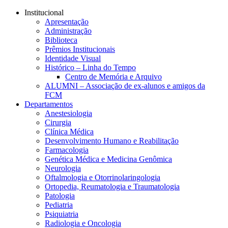
Conteúdo principal
Menu principal
Rodapé
Institucional
Apresentação
Administração
Biblioteca
Prêmios Institucionais
Identidade Visual
Histórico – Linha do Tempo
Centro de Memória e Arquivo
ALUMNI – Associação de ex-alunos e amigos da
FCM
Departamentos
Anestesiologia
Cirurgia
Clínica Médica
Desenvolvimento Humano e Reabilitação
Farmacologia
Genética Médica e Medicina Genômica
Neurologia
Oftalmologia e Otorrinolaringologia
Ortopedia, Reumatologia e Traumatologia
Patologia
Pediatria
Psiquiatria
Radiologia e Oncologia