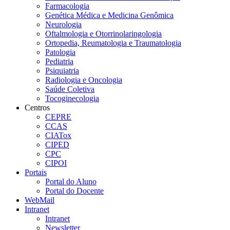
Farmacologia
Genética Médica e Medicina Genômica
Neurologia
Oftalmologia e Otorrinolaringologia
Ortopedia, Reumatologia e Traumatologia
Patologia
Pediatria
Psiquiatria
Radiologia e Oncologia
Saúde Coletiva
Tocoginecologia
Centros
CEPRE
CCAS
CIATox
CIPED
CPC
CIPOI
Portais
Portal do Aluno
Portal do Docente
WebMail
Intranet
Intranet
Newsletter