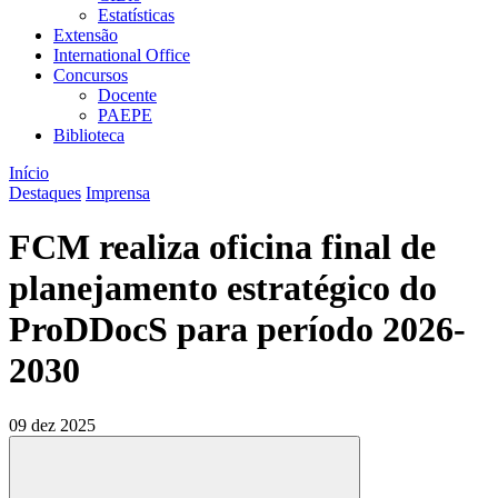
Estatísticas
Extensão
International Office
Concursos
Docente
PAEPE
Biblioteca
Início
Destaques
Imprensa
FCM realiza oficina final de
planejamento estratégico do
ProDDocS para período 2026-
2030
09 dez 2025