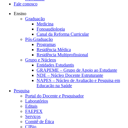
Fale conosco
Ensino
Graduação
Medicina
Fonoaudiologia
Canal da Reforma Curricular
Pós-Graduação
Programas
Residência Médica
Residência Multiprofissional
Grupo e Núcleos
Entidades Estudantis
GRAPEME – Grupo de Apoio ao Estudante
NDE – Núcleo Docente Estruturante
NAPES – Núcleo de Avaliação e Pesquisa em
Educação na Saúde
Pesquisa
Portal do Docente e Pesquisador
Laboratórios
Editais
FAEPEX
Serviços
Comitê de Ética
CIBio