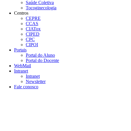
Saúde Coletiva
Tocoginecologia
Centros
CEPRE
CCAS
CIATox
CIPED
CPC
CIPOI
Portais
Portal do Aluno
Portal do Docente
WebMail
Intranet
Intranet
Newsletter
Fale conosco
Aumentar fonte