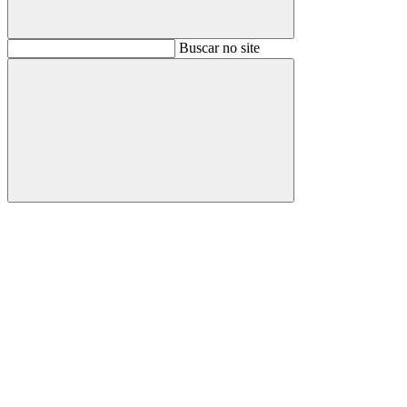
Buscar
Buscar no site
Buscar
Aumentar fonte
Diminuir fonte