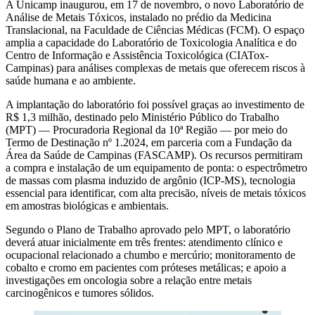
A Unicamp inaugurou, em 17 de novembro, o novo Laboratório de
Análise de Metais Tóxicos, instalado no prédio da Medicina
Translacional, na Faculdade de Ciências Médicas (FCM). O espaço
amplia a capacidade do Laboratório de Toxicologia Analítica e do
Centro de Informação e Assistência Toxicológica (CIATox-
Campinas) para análises complexas de metais que oferecem riscos à
saúde humana e ao ambiente.
A implantação do laboratório foi possível graças ao investimento de
R$ 1,3 milhão, destinado pelo Ministério Público do Trabalho
(MPT) — Procuradoria Regional da 10ª Região — por meio do
Termo de Destinação nº 1.2024, em parceria com a Fundação da
Área da Saúde de Campinas (FASCAMP). Os recursos permitiram
a compra e instalação de um equipamento de ponta: o espectrômetro
de massas com plasma induzido de argônio (ICP-MS), tecnologia
essencial para identificar, com alta precisão, níveis de metais tóxicos
em amostras biológicas e ambientais.
Segundo o Plano de Trabalho aprovado pelo MPT, o laboratório
deverá atuar inicialmente em três frentes: atendimento clínico e
ocupacional relacionado a chumbo e mercúrio; monitoramento de
cobalto e cromo em pacientes com próteses metálicas; e apoio a
investigações em oncologia sobre a relação entre metais
carcinogênicos e tumores sólidos.