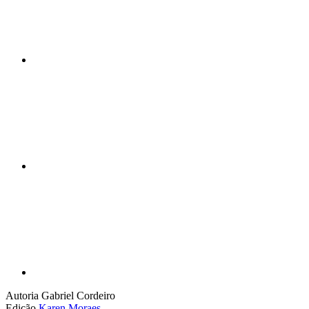
Compartilhar n
Compartilhar p
Autoria
Gabriel Cordeiro
Edição
Karen Moraes