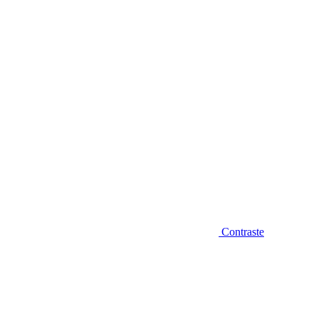
Diminuir fonte
Contraste