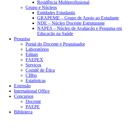
Residência Multiprofissional
Grupo e Núcleos
Entidades Estudantis
GRAPEME – Grupo de Apoio ao Estudante
NDE – Núcleo Docente Estruturante
NAPES – Núcleo de Avaliação e Pesquisa em
Educação na Saúde
Pesquisa
Portal do Docente e Pesquisador
Laboratórios
Editais
FAEPEX
Serviços
Comitê de Ética
CIBio
Estatísticas
Extensão
International Office
Concursos
Docente
PAEPE
Biblioteca
Link para o Facebook