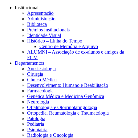
Conteúdo principal
Menu principal
Rodapé
Institucional
Apresentação
Administração
Biblioteca
Prêmios Institucionais
Identidade Visual
Histórico – Linha do Tempo
Centro de Memória e Arquivo
ALUMNI – Associação de ex-alunos e amigos da
FCM
Departamentos
Anestesiologia
Cirurgia
Clínica Médica
Desenvolvimento Humano e Reabilitação
Farmacologia
Genética Médica e Medicina Genômica
Neurologia
Oftalmologia e Otorrinolaringologia
Ortopedia, Reumatologia e Traumatologia
Patologia
Pediatria
Psiquiatria
Radiologia e Oncologia