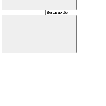
Buscar
Buscar no site
Buscar
Aumentar fonte
Diminuir fonte