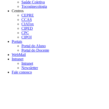
Saúde Coletiva
Tocoginecologia
Centros
CEPRE
CCAS
CIATox
CIPED
CPC
CIPOI
Portais
Portal do Aluno
Portal do Docente
WebMail
Intranet
Intranet
Newsletter
Fale conosco
Aumentar fonte