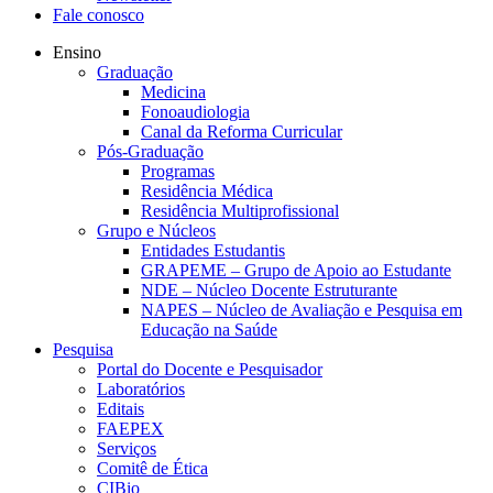
Fale conosco
Ensino
Graduação
Medicina
Fonoaudiologia
Canal da Reforma Curricular
Pós-Graduação
Programas
Residência Médica
Residência Multiprofissional
Grupo e Núcleos
Entidades Estudantis
GRAPEME – Grupo de Apoio ao Estudante
NDE – Núcleo Docente Estruturante
NAPES – Núcleo de Avaliação e Pesquisa em
Educação na Saúde
Pesquisa
Portal do Docente e Pesquisador
Laboratórios
Editais
FAEPEX
Serviços
Comitê de Ética
CIBio