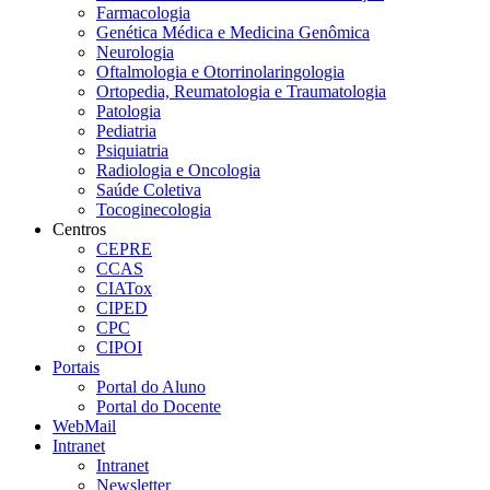
Farmacologia
Genética Médica e Medicina Genômica
Neurologia
Oftalmologia e Otorrinolaringologia
Ortopedia, Reumatologia e Traumatologia
Patologia
Pediatria
Psiquiatria
Radiologia e Oncologia
Saúde Coletiva
Tocoginecologia
Centros
CEPRE
CCAS
CIATox
CIPED
CPC
CIPOI
Portais
Portal do Aluno
Portal do Docente
WebMail
Intranet
Intranet
Newsletter