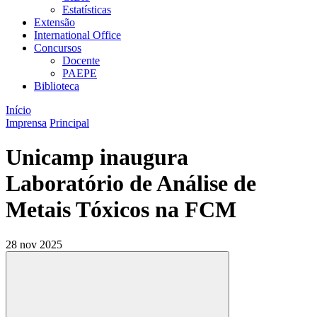
Estatísticas
Extensão
International Office
Concursos
Docente
PAEPE
Biblioteca
Início
Imprensa
Principal
Unicamp inaugura
Laboratório de Análise de
Metais Tóxicos na FCM
28 nov 2025