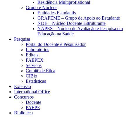
Residência Multiprofissional
Grupo e Núcleos
Entidades Estudantis
GRAPEME – Grupo de Apoio ao Estudante
NDE – Núcleo Docente Estruturante
NAPES – Núcleo de Avaliação e Pesquisa em
Educação na Saúde
Pesquisa
Portal do Docente e Pesquisador
Laboratórios
Editais
FAEPEX
Serviços
Comitê de Ética
CIBio
Estatísticas
Extensão
International Office
Concursos
Docente
PAEPE
Biblioteca
Link para o Facebook