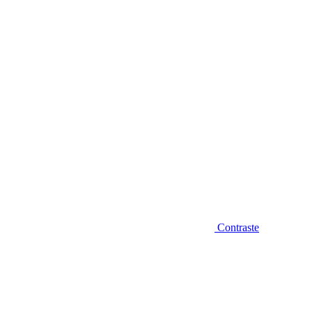
Diminuir fonte
Contraste