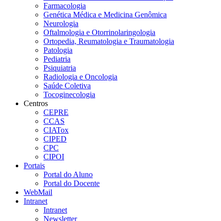
Farmacologia
Genética Médica e Medicina Genômica
Neurologia
Oftalmologia e Otorrinolaringologia
Ortopedia, Reumatologia e Traumatologia
Patologia
Pediatria
Psiquiatria
Radiologia e Oncologia
Saúde Coletiva
Tocoginecologia
Centros
CEPRE
CCAS
CIATox
CIPED
CPC
CIPOI
Portais
Portal do Aluno
Portal do Docente
WebMail
Intranet
Intranet
Newsletter