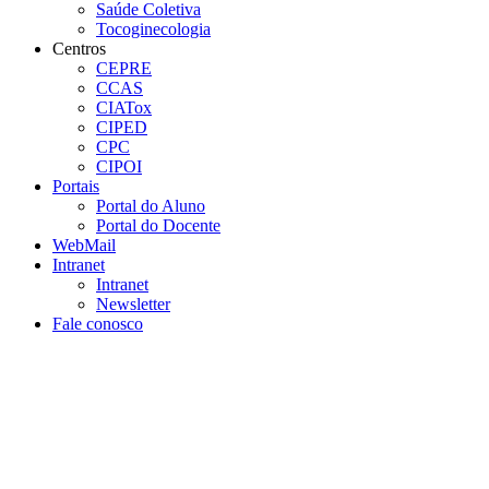
Saúde Coletiva
Tocoginecologia
Centros
CEPRE
CCAS
CIATox
CIPED
CPC
CIPOI
Portais
Portal do Aluno
Portal do Docente
WebMail
Intranet
Intranet
Newsletter
Fale conosco
Aumentar fonte