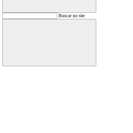
Buscar
Buscar no site
Buscar
Aumentar fonte
Diminuir fonte