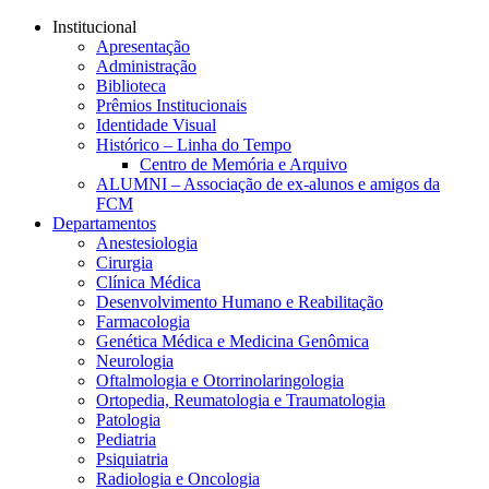
Conteúdo principal
Menu principal
Rodapé
Institucional
Apresentação
Administração
Biblioteca
Prêmios Institucionais
Identidade Visual
Histórico – Linha do Tempo
Centro de Memória e Arquivo
ALUMNI – Associação de ex-alunos e amigos da
FCM
Departamentos
Anestesiologia
Cirurgia
Clínica Médica
Desenvolvimento Humano e Reabilitação
Farmacologia
Genética Médica e Medicina Genômica
Neurologia
Oftalmologia e Otorrinolaringologia
Ortopedia, Reumatologia e Traumatologia
Patologia
Pediatria
Psiquiatria
Radiologia e Oncologia