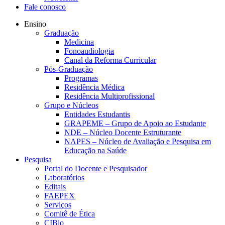
Fale conosco
Ensino
Graduação
Medicina
Fonoaudiologia
Canal da Reforma Curricular
Pós-Graduação
Programas
Residência Médica
Residência Multiprofissional
Grupo e Núcleos
Entidades Estudantis
GRAPEME – Grupo de Apoio ao Estudante
NDE – Núcleo Docente Estruturante
NAPES – Núcleo de Avaliação e Pesquisa em
Educação na Saúde
Pesquisa
Portal do Docente e Pesquisador
Laboratórios
Editais
FAEPEX
Serviços
Comitê de Ética
CIBio