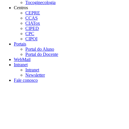
Tocoginecologia
Centros
CEPRE
CCAS
CIATox
CIPED
CPC
CIPOI
Portais
Portal do Aluno
Portal do Docente
WebMail
Intranet
Intranet
Newsletter
Fale conosco
Aumentar fonte