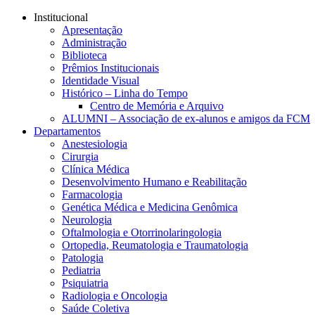
Conteúdo principal
Menu principal
Rodapé
Institucional
Apresentação
Administração
Biblioteca
Prêmios Institucionais
Identidade Visual
Histórico – Linha do Tempo
Centro de Memória e Arquivo
ALUMNI – Associação de ex-alunos e amigos da FCM
Departamentos
Anestesiologia
Cirurgia
Clínica Médica
Desenvolvimento Humano e Reabilitação
Farmacologia
Genética Médica e Medicina Genômica
Neurologia
Oftalmologia e Otorrinolaringologia
Ortopedia, Reumatologia e Traumatologia
Patologia
Pediatria
Psiquiatria
Radiologia e Oncologia
Saúde Coletiva