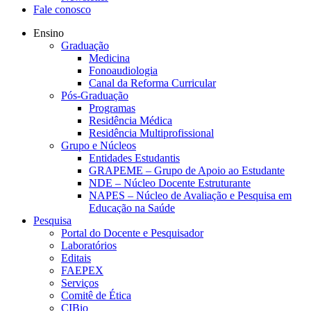
Fale conosco
Ensino
Graduação
Medicina
Fonoaudiologia
Canal da Reforma Curricular
Pós-Graduação
Programas
Residência Médica
Residência Multiprofissional
Grupo e Núcleos
Entidades Estudantis
GRAPEME – Grupo de Apoio ao Estudante
NDE – Núcleo Docente Estruturante
NAPES – Núcleo de Avaliação e Pesquisa em
Educação na Saúde
Pesquisa
Portal do Docente e Pesquisador
Laboratórios
Editais
FAEPEX
Serviços
Comitê de Ética
CIBio