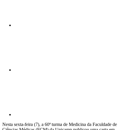
Compartilhar n
Compartilhar p
Nesta sexta-feira (7), a 60ª turma de Medicina da Faculdade de
Ciências Médicas (FCM) da Unicamp publicou uma carta em