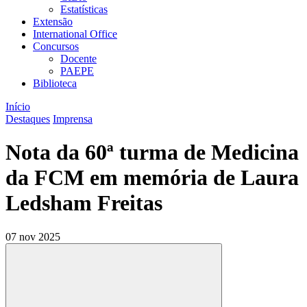
Estatísticas
Extensão
International Office
Concursos
Docente
PAEPE
Biblioteca
Início
Destaques
Imprensa
Nota da 60ª turma de Medicina
da FCM em memória de Laura
Ledsham Freitas
07 nov 2025