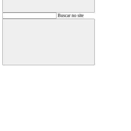
Buscar
Buscar no site
Buscar
Aumentar fonte
Diminuir fonte