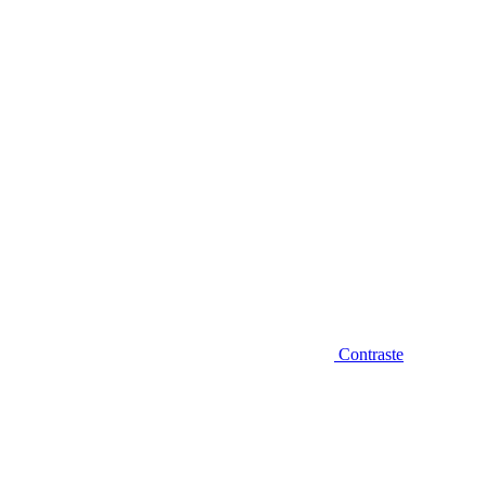
Diminuir fonte
Contraste