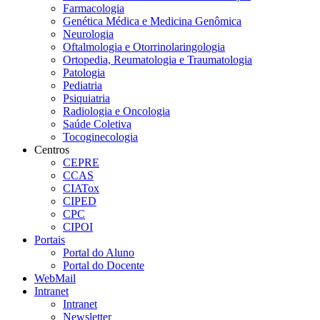
Farmacologia
Genética Médica e Medicina Genômica
Neurologia
Oftalmologia e Otorrinolaringologia
Ortopedia, Reumatologia e Traumatologia
Patologia
Pediatria
Psiquiatria
Radiologia e Oncologia
Saúde Coletiva
Tocoginecologia
Centros
CEPRE
CCAS
CIATox
CIPED
CPC
CIPOI
Portais
Portal do Aluno
Portal do Docente
WebMail
Intranet
Intranet
Newsletter