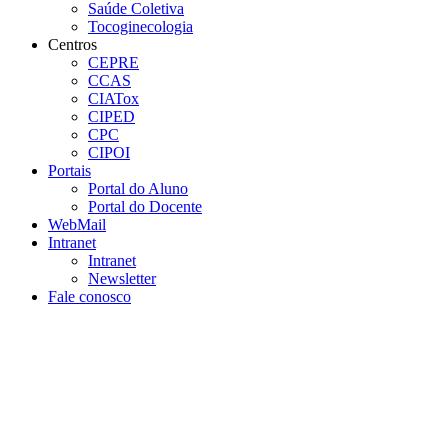
Saúde Coletiva
Tocoginecologia
Centros
CEPRE
CCAS
CIATox
CIPED
CPC
CIPOI
Portais
Portal do Aluno
Portal do Docente
WebMail
Intranet
Intranet
Newsletter
Fale conosco
Aumentar fonte