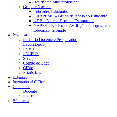
Residência Multiprofissional
Grupo e Núcleos
Entidades Estudantis
GRAPEME – Grupo de Apoio ao Estudante
NDE – Núcleo Docente Estruturante
NAPES – Núcleo de Avaliação e Pesquisa em
Educação na Saúde
Pesquisa
Portal do Docente e Pesquisador
Laboratórios
Editais
FAEPEX
Serviços
Comitê de Ética
CIBio
Estatísticas
Extensão
International Office
Concursos
Docente
PAEPE
Biblioteca
Link para o Facebook