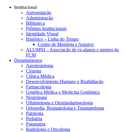
Conteúdo principal
Menu principal
Rodapé
Institucional
Apresentação
Administração
Biblioteca
Prêmios Institucionais
Identidade Visual
Histórico – Linha do Tempo
Centro de Memória e Arquivo
ALUMNI – Associação de ex-alunos e amigos da
FCM
Departamentos
Anestesiologia
Cirurgia
Clínica Médica
Desenvolvimento Humano e Reabilitação
Farmacologia
Genética Médica e Medicina Genômica
Neurologia
Oftalmologia e Otorrinolaringologia
Ortopedia, Reumatologia e Traumatologia
Patologia
Pediatria
Psiquiatria
Radiologia e Oncologia