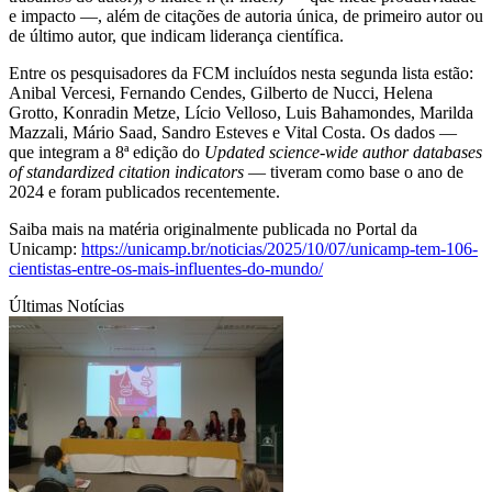
e impacto —, além de citações de autoria única, de primeiro autor ou
de último autor, que indicam liderança científica.
Entre os pesquisadores da FCM incluídos nesta segunda lista estão:
Anibal Vercesi, Fernando Cendes, Gilberto de Nucci, Helena
Grotto, Konradin Metze, Lício Velloso, Luis Bahamondes, Marilda
Mazzali, Mário Saad, Sandro Esteves e Vital Costa. Os dados —
que integram a 8ª edição do
Updated science-wide author databases
of standardized citation indicators
— tiveram como base o ano de
2024 e foram publicados recentemente.
Saiba mais na matéria originalmente publicada no Portal da
Unicamp:
https://unicamp.br/noticias/2025/10/07/unicamp-tem-106-
cientistas-entre-os-mais-influentes-do-mundo/
Últimas Notícias