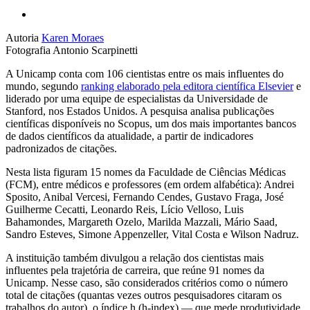
Autoria
Karen Moraes
Fotografia
Antonio Scarpinetti
A Unicamp conta com 106 cientistas entre os mais influentes do
mundo, segundo
ranking elaborado pela editora científica Elsevier
e
liderado por uma equipe de especialistas da Universidade de
Stanford, nos Estados Unidos. A pesquisa analisa publicações
científicas disponíveis no Scopus, um dos mais importantes bancos
de dados científicos da atualidade, a partir de indicadores
padronizados de citações.
Nesta lista figuram 15 nomes da Faculdade de Ciências Médicas
(FCM), entre médicos e professores (em ordem alfabética): Andrei
Sposito, Anibal Vercesi, Fernando Cendes, Gustavo Fraga, José
Guilherme Cecatti, Leonardo Reis, Lício Velloso, Luis
Bahamondes, Margareth Ozelo, Marilda Mazzali, Mário Saad,
Sandro Esteves, Simone Appenzeller, Vital Costa e Wilson Nadruz.
A instituição também divulgou a relação dos cientistas mais
influentes pela trajetória de carreira, que reúne 91 nomes da
Unicamp. Nesse caso, são considerados critérios como o número
total de citações (quantas vezes outros pesquisadores citaram os
trabalhos do autor), o índice h (h-index) — que mede produtividade