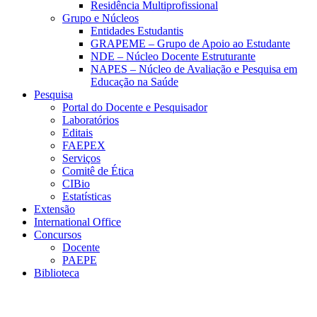
Residência Multiprofissional
Grupo e Núcleos
Entidades Estudantis
GRAPEME – Grupo de Apoio ao Estudante
NDE – Núcleo Docente Estruturante
NAPES – Núcleo de Avaliação e Pesquisa em
Educação na Saúde
Pesquisa
Portal do Docente e Pesquisador
Laboratórios
Editais
FAEPEX
Serviços
Comitê de Ética
CIBio
Estatísticas
Extensão
International Office
Concursos
Docente
PAEPE
Biblioteca
Link para o Facebook