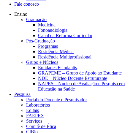
Fale conosco
Ensino
Graduação
Medicina
Fonoaudiologia
Canal da Reforma Curricular
Pós-Graduação
Programas
Residência Médica
Residência Multiprofissional
Grupo e Núcleos
Entidades Estudantis
GRAPEME – Grupo de Apoio ao Estudante
NDE – Núcleo Docente Estruturante
NAPES – Núcleo de Avaliação e Pesquisa em
Educação na Saúde
Pesquisa
Portal do Docente e Pesquisador
Laboratórios
Editais
FAEPEX
Serviços
Comitê de Ética
CIBio