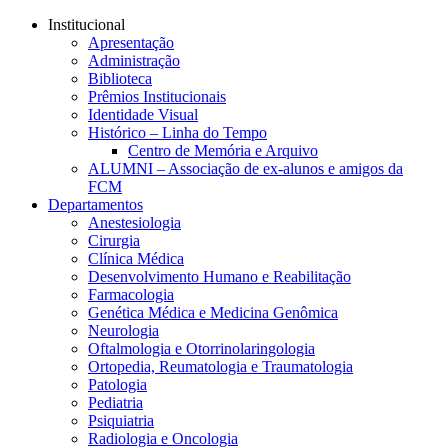
Conteúdo principal
Menu principal
Rodapé
Institucional
Apresentação
Administração
Biblioteca
Prêmios Institucionais
Identidade Visual
Histórico – Linha do Tempo
Centro de Memória e Arquivo
ALUMNI – Associação de ex-alunos e amigos da
FCM
Departamentos
Anestesiologia
Cirurgia
Clínica Médica
Desenvolvimento Humano e Reabilitação
Farmacologia
Genética Médica e Medicina Genômica
Neurologia
Oftalmologia e Otorrinolaringologia
Ortopedia, Reumatologia e Traumatologia
Patologia
Pediatria
Psiquiatria
Radiologia e Oncologia