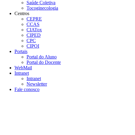
Saúde Coletiva
Tocoginecologia
Centros
CEPRE
CCAS
CIATox
CIPED
CPC
CIPOI
Portais
Portal do Aluno
Portal do Docente
WebMail
Intranet
Intranet
Newsletter
Fale conosco
Aumentar fonte