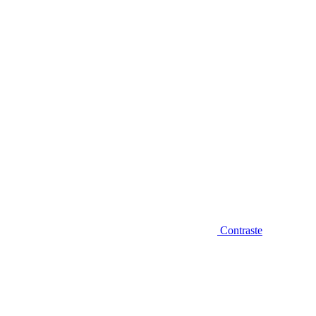
Diminuir fonte
Contraste