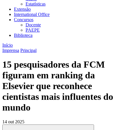
Estatísticas
Extensão
International Office
Concursos
Docente
PAEPE
Biblioteca
Início
Imprensa
Principal
15 pesquisadores da FCM
figuram em ranking da
Elsevier que reconhece
cientistas mais influentes do
mundo
14 out 2025