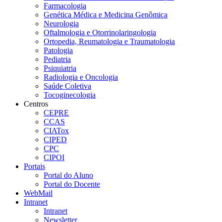
Farmacologia
Genética Médica e Medicina Genômica
Neurologia
Oftalmologia e Otorrinolaringologia
Ortopedia, Reumatologia e Traumatologia
Patologia
Pediatria
Psiquiatria
Radiologia e Oncologia
Saúde Coletiva
Tocoginecologia
Centros
CEPRE
CCAS
CIATox
CIPED
CPC
CIPOI
Portais
Portal do Aluno
Portal do Docente
WebMail
Intranet
Intranet
Newsletter