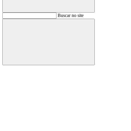
Buscar
Buscar no site
Buscar
Aumentar fonte
Diminuir fonte