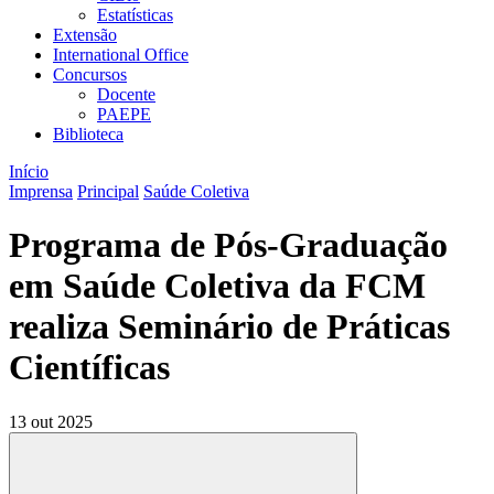
Estatísticas
Extensão
International Office
Concursos
Docente
PAEPE
Biblioteca
Início
Imprensa
Principal
Saúde Coletiva
Programa de Pós-Graduação
em Saúde Coletiva da FCM
realiza Seminário de Práticas
Científicas
13 out 2025