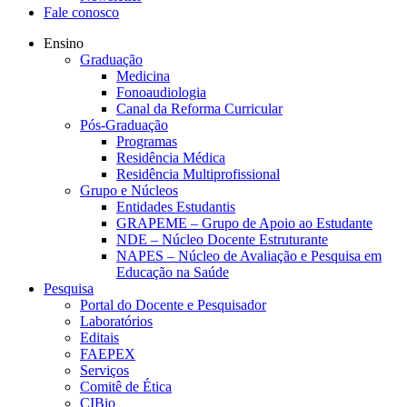
Fale conosco
Ensino
Graduação
Medicina
Fonoaudiologia
Canal da Reforma Curricular
Pós-Graduação
Programas
Residência Médica
Residência Multiprofissional
Grupo e Núcleos
Entidades Estudantis
GRAPEME – Grupo de Apoio ao Estudante
NDE – Núcleo Docente Estruturante
NAPES – Núcleo de Avaliação e Pesquisa em
Educação na Saúde
Pesquisa
Portal do Docente e Pesquisador
Laboratórios
Editais
FAEPEX
Serviços
Comitê de Ética
CIBio