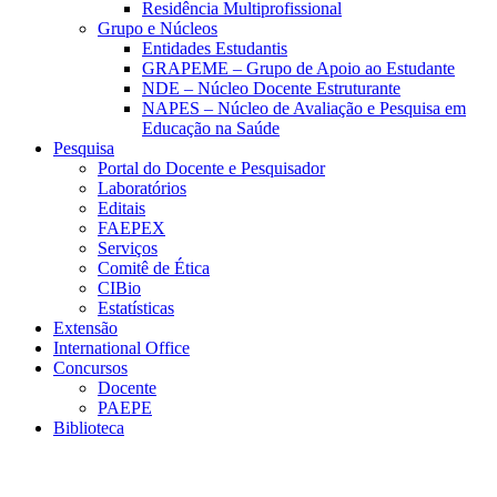
Residência Multiprofissional
Grupo e Núcleos
Entidades Estudantis
GRAPEME – Grupo de Apoio ao Estudante
NDE – Núcleo Docente Estruturante
NAPES – Núcleo de Avaliação e Pesquisa em
Educação na Saúde
Pesquisa
Portal do Docente e Pesquisador
Laboratórios
Editais
FAEPEX
Serviços
Comitê de Ética
CIBio
Estatísticas
Extensão
International Office
Concursos
Docente
PAEPE
Biblioteca
Link para o Facebook