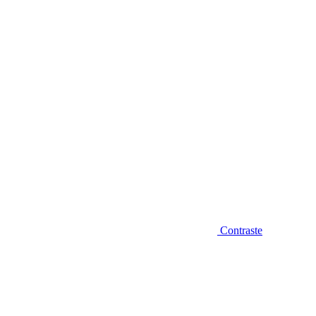
Diminuir fonte
Contraste