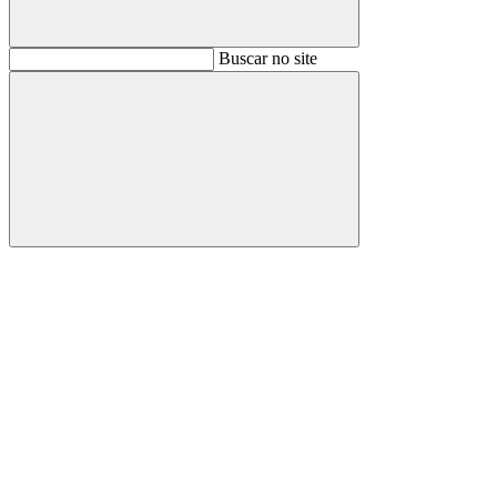
Buscar
Buscar no site
Buscar
Aumentar fonte
Diminuir fonte