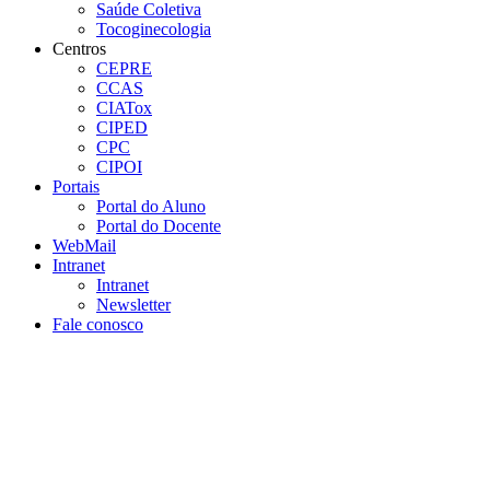
Saúde Coletiva
Tocoginecologia
Centros
CEPRE
CCAS
CIATox
CIPED
CPC
CIPOI
Portais
Portal do Aluno
Portal do Docente
WebMail
Intranet
Intranet
Newsletter
Fale conosco
Aumentar fonte