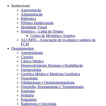
Conteúdo principal
Menu principal
Rodapé
Institucional
Apresentação
Administração
Biblioteca
Prêmios Institucionais
Identidade Visual
Histórico – Linha do Tempo
Centro de Memória e Arquivo
ALUMNI – Associação de ex-alunos e amigos da
FCM
Departamentos
Anestesiologia
Cirurgia
Clínica Médica
Desenvolvimento Humano e Reabilitação
Farmacologia
Genética Médica e Medicina Genômica
Neurologia
Oftalmologia e Otorrinolaringologia
Ortopedia, Reumatologia e Traumatologia
Patologia
Pediatria
Psiquiatria
Radiologia e Oncologia