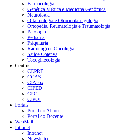
Farmacologia
Genética Médica e Medicina Genômica
Neurologia
Oftalmologia e Otorrinolaringologia
Ortopedia, Reumatologia e Traumatologia
Patologia
Pediatria
Psiquiatria
Radiologia e Oncologia
Saúde Coletiva
Tocoginecologia
Centros
CEPRE
CCAS
CIATox
CIPED
CPC
CIPOI
Portais
Portal do Aluno
Portal do Docente
WebMail
Intranet
Intranet
Newsletter