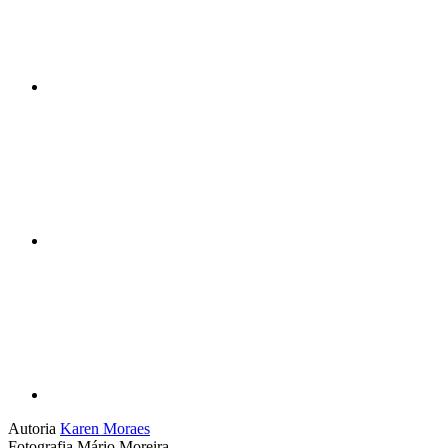
Compartilhar n
Compartilhar p
Autoria
Karen Moraes
Fotografia
Mário Moreira