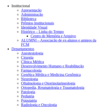
Conteúdo principal
Menu principal
Rodapé
Institucional
Apresentação
Administração
Biblioteca
Prêmios Institucionais
Identidade Visual
Histórico – Linha do Tempo
Centro de Memória e Arquivo
ALUMNI – Associação de ex-alunos e amigos da
FCM
Departamentos
Anestesiologia
Cirurgia
Clínica Médica
Desenvolvimento Humano e Reabilitação
Farmacologia
Genética Médica e Medicina Genômica
Neurologia
Oftalmologia e Otorrinolaringologia
Ortopedia, Reumatologia e Traumatologia
Patologia
Pediatria
Psiquiatria
Radiologia e Oncologia