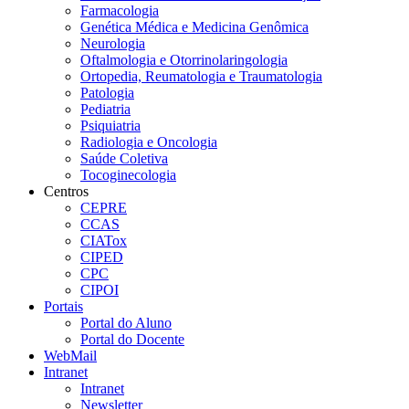
Farmacologia
Genética Médica e Medicina Genômica
Neurologia
Oftalmologia e Otorrinolaringologia
Ortopedia, Reumatologia e Traumatologia
Patologia
Pediatria
Psiquiatria
Radiologia e Oncologia
Saúde Coletiva
Tocoginecologia
Centros
CEPRE
CCAS
CIATox
CIPED
CPC
CIPOI
Portais
Portal do Aluno
Portal do Docente
WebMail
Intranet
Intranet
Newsletter