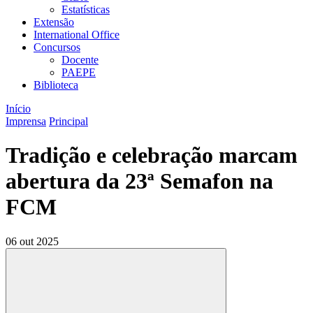
Estatísticas
Extensão
International Office
Concursos
Docente
PAEPE
Biblioteca
Início
Imprensa
Principal
Tradição e celebração marcam
abertura da 23ª Semafon na
FCM
06 out 2025