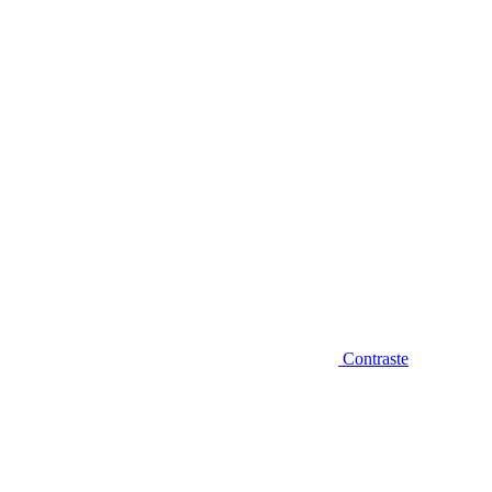
Diminuir fonte
Contraste