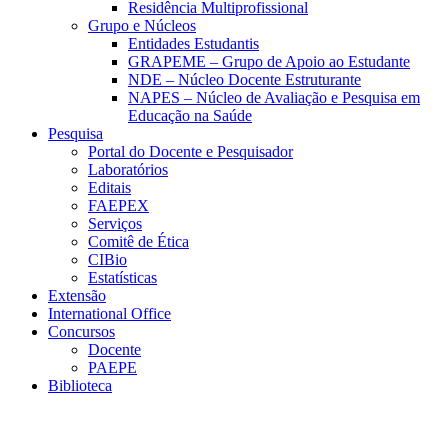
Residência Multiprofissional
Grupo e Núcleos
Entidades Estudantis
GRAPEME – Grupo de Apoio ao Estudante
NDE – Núcleo Docente Estruturante
NAPES – Núcleo de Avaliação e Pesquisa em
Educação na Saúde
Pesquisa
Portal do Docente e Pesquisador
Laboratórios
Editais
FAEPEX
Serviços
Comitê de Ética
CIBio
Estatísticas
Extensão
International Office
Concursos
Docente
PAEPE
Biblioteca
Link para o Facebook