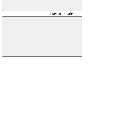
Buscar
Buscar no site
Buscar
Aumentar fonte
Diminuir fonte