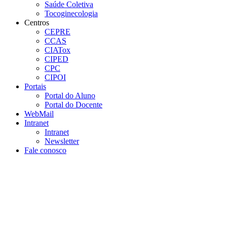
Saúde Coletiva
Tocoginecologia
Centros
CEPRE
CCAS
CIATox
CIPED
CPC
CIPOI
Portais
Portal do Aluno
Portal do Docente
WebMail
Intranet
Intranet
Newsletter
Fale conosco
Aumentar fonte