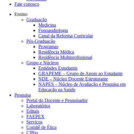
Fale conosco
Ensino
Graduação
Medicina
Fonoaudiologia
Canal da Reforma Curricular
Pós-Graduação
Programas
Residência Médica
Residência Multiprofissional
Grupo e Núcleos
Entidades Estudantis
GRAPEME – Grupo de Apoio ao Estudante
NDE – Núcleo Docente Estruturante
NAPES – Núcleo de Avaliação e Pesquisa em
Educação na Saúde
Pesquisa
Portal do Docente e Pesquisador
Laboratórios
Editais
FAEPEX
Serviços
Comitê de Ética
CIBio