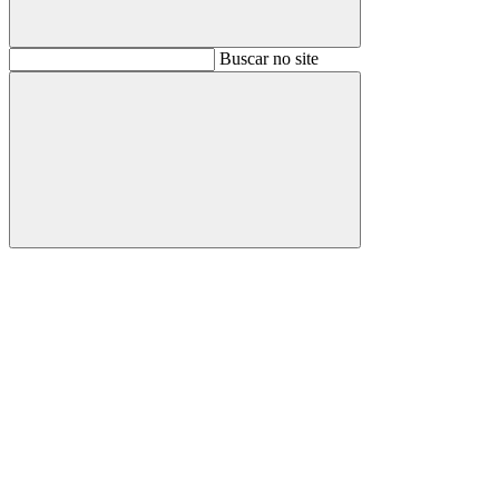
Buscar
Buscar no site
Buscar
Aumentar fonte
Diminuir fonte