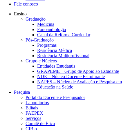
Fale conosco
Ensino
Graduação
Medicina
Fonoaudiologia
Canal da Reforma Curricular
Pós-Graduação
Programas
Residência Médica
Residência Multiprofissional
Grupo e Núcleos
Entidades Estudantis
GRAPEME – Grupo de Apoio ao Estudante
NDE – Núcleo Docente Estruturante
NAPES – Núcleo de Avaliação e Pesquisa em
Educação na Saúde
Pesquisa
Portal do Docente e Pesquisador
Laboratórios
Editais
FAEPEX
Serviços
Comitê de Ética
CIBio