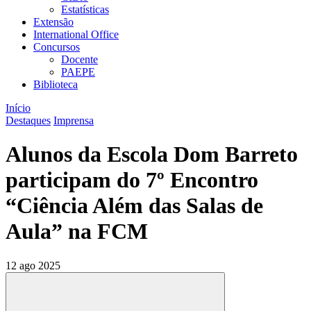
Estatísticas
Extensão
International Office
Concursos
Docente
PAEPE
Biblioteca
Início
Destaques
Imprensa
Alunos da Escola Dom Barreto
participam do 7º Encontro
“Ciência Além das Salas de
Aula” na FCM
12 ago 2025