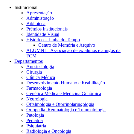
Conteúdo principal
Menu principal
Rodapé
Institucional
Apresentação
Administração
Biblioteca
Prêmios Institucionais
Identidade Visual
Histórico – Linha do Tempo
Centro de Memória e Arquivo
ALUMNI – Associação de ex-alunos e amigos da
FCM
Departamentos
Anestesiologia
Cirurgia
Clínica Médica
Desenvolvimento Humano e Reabilitação
Farmacologia
Genética Médica e Medicina Genômica
Neurologia
Oftalmologia e Otorrinolaringologia
Ortopedia, Reumatologia e Traumatologia
Patologia
Pediatria
Psiquiatria
Radiologia e Oncologia