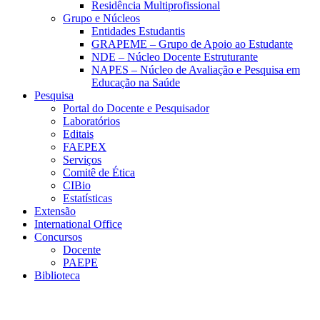
Residência Multiprofissional
Grupo e Núcleos
Entidades Estudantis
GRAPEME – Grupo de Apoio ao Estudante
NDE – Núcleo Docente Estruturante
NAPES – Núcleo de Avaliação e Pesquisa em
Educação na Saúde
Pesquisa
Portal do Docente e Pesquisador
Laboratórios
Editais
FAEPEX
Serviços
Comitê de Ética
CIBio
Estatísticas
Extensão
International Office
Concursos
Docente
PAEPE
Biblioteca
Link para o Facebook