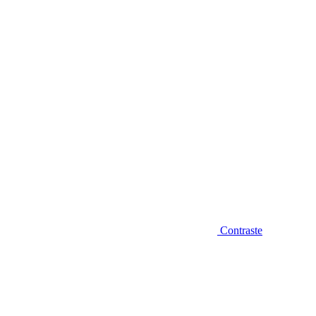
Diminuir fonte
Contraste