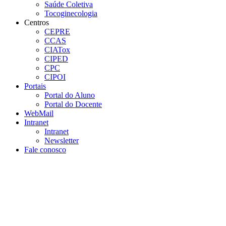
Saúde Coletiva
Tocoginecologia
Centros
CEPRE
CCAS
CIATox
CIPED
CPC
CIPOI
Portais
Portal do Aluno
Portal do Docente
WebMail
Intranet
Intranet
Newsletter
Fale conosco
Aumentar fonte