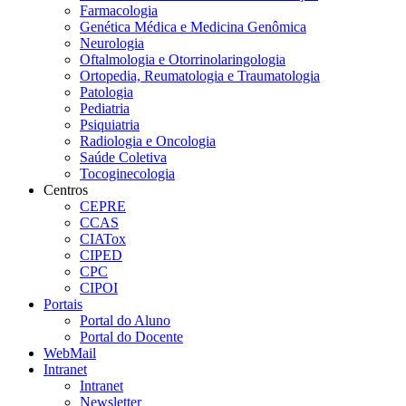
Farmacologia
Genética Médica e Medicina Genômica
Neurologia
Oftalmologia e Otorrinolaringologia
Ortopedia, Reumatologia e Traumatologia
Patologia
Pediatria
Psiquiatria
Radiologia e Oncologia
Saúde Coletiva
Tocoginecologia
Centros
CEPRE
CCAS
CIATox
CIPED
CPC
CIPOI
Portais
Portal do Aluno
Portal do Docente
WebMail
Intranet
Intranet
Newsletter