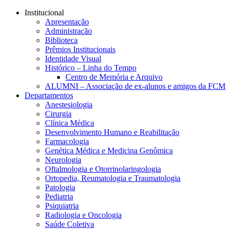
Conteúdo principal
Menu principal
Rodapé
Institucional
Apresentação
Administração
Biblioteca
Prêmios Institucionais
Identidade Visual
Histórico – Linha do Tempo
Centro de Memória e Arquivo
ALUMNI – Associação de ex-alunos e amigos da FCM
Departamentos
Anestesiologia
Cirurgia
Clínica Médica
Desenvolvimento Humano e Reabilitação
Farmacologia
Genética Médica e Medicina Genômica
Neurologia
Oftalmologia e Otorrinolaringologia
Ortopedia, Reumatologia e Traumatologia
Patologia
Pediatria
Psiquiatria
Radiologia e Oncologia
Saúde Coletiva