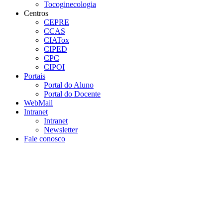
Tocoginecologia
Centros
CEPRE
CCAS
CIATox
CIPED
CPC
CIPOI
Portais
Portal do Aluno
Portal do Docente
WebMail
Intranet
Intranet
Newsletter
Fale conosco
Aumentar fonte