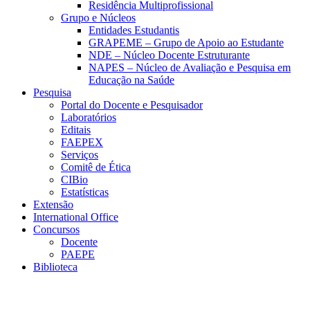
Residência Multiprofissional
Grupo e Núcleos
Entidades Estudantis
GRAPEME – Grupo de Apoio ao Estudante
NDE – Núcleo Docente Estruturante
NAPES – Núcleo de Avaliação e Pesquisa em
Educação na Saúde
Pesquisa
Portal do Docente e Pesquisador
Laboratórios
Editais
FAEPEX
Serviços
Comitê de Ética
CIBio
Estatísticas
Extensão
International Office
Concursos
Docente
PAEPE
Biblioteca
Link para o Facebook