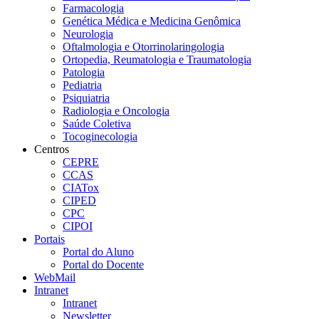
Farmacologia
Genética Médica e Medicina Genômica
Neurologia
Oftalmologia e Otorrinolaringologia
Ortopedia, Reumatologia e Traumatologia
Patologia
Pediatria
Psiquiatria
Radiologia e Oncologia
Saúde Coletiva
Tocoginecologia
Centros
CEPRE
CCAS
CIATox
CIPED
CPC
CIPOI
Portais
Portal do Aluno
Portal do Docente
WebMail
Intranet
Intranet
Newsletter