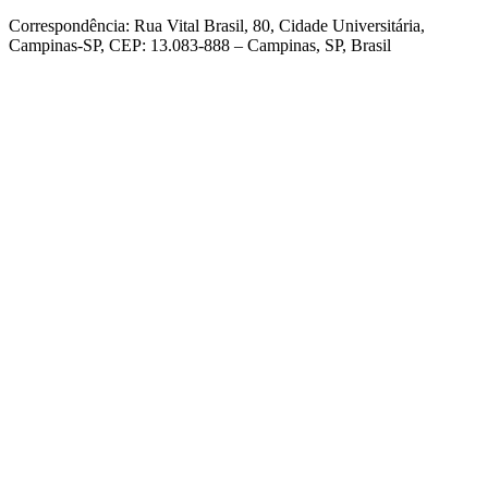
Correspondência: Rua Vital Brasil, 80, Cidade Universitária,
Campinas-SP, CEP: 13.083-888 – Campinas, SP, Brasil
Link para o Facebook
Link para o Linkedin
Link para o Instagram