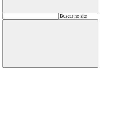
Buscar
Buscar no site
Buscar
Aumentar fonte
Diminuir fonte