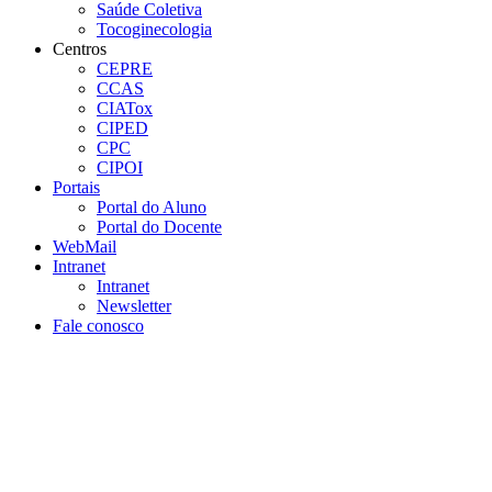
Saúde Coletiva
Tocoginecologia
Centros
CEPRE
CCAS
CIATox
CIPED
CPC
CIPOI
Portais
Portal do Aluno
Portal do Docente
WebMail
Intranet
Intranet
Newsletter
Fale conosco
Aumentar fonte