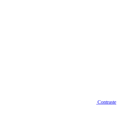
Diminuir fonte
Contraste