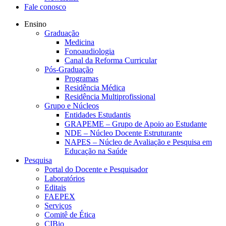
Fale conosco
Ensino
Graduação
Medicina
Fonoaudiologia
Canal da Reforma Curricular
Pós-Graduação
Programas
Residência Médica
Residência Multiprofissional
Grupo e Núcleos
Entidades Estudantis
GRAPEME – Grupo de Apoio ao Estudante
NDE – Núcleo Docente Estruturante
NAPES – Núcleo de Avaliação e Pesquisa em
Educação na Saúde
Pesquisa
Portal do Docente e Pesquisador
Laboratórios
Editais
FAEPEX
Serviços
Comitê de Ética
CIBio