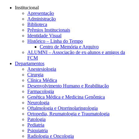
Conteúdo principal
Menu principal
Rodapé
Institucional
Apresentação
Administração
Biblioteca
Prêmios Institucionais
Identidade Visual
Histórico – Linha do Tempo
Centro de Memória e Arquivo
ALUMNI – Associação de ex-alunos e amigos da
FCM
Departamentos
Anestesiologia
Cirurgia
Clínica Médica
Desenvolvimento Humano e Reabilitação
Farmacologia
Genética Médica e Medicina Genômica
Neurologia
Oftalmologia e Otorrinolaringologia
Ortopedia, Reumatologia e Traumatologia
Patologia
Pediatria
Psiquiatria
Radiologia e Oncologia