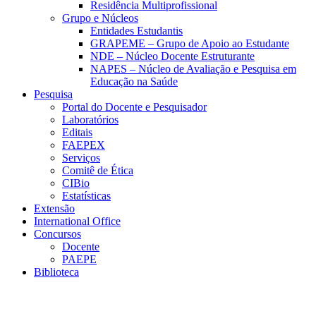
Residência Multiprofissional
Grupo e Núcleos
Entidades Estudantis
GRAPEME – Grupo de Apoio ao Estudante
NDE – Núcleo Docente Estruturante
NAPES – Núcleo de Avaliação e Pesquisa em
Educação na Saúde
Pesquisa
Portal do Docente e Pesquisador
Laboratórios
Editais
FAEPEX
Serviços
Comitê de Ética
CIBio
Estatísticas
Extensão
International Office
Concursos
Docente
PAEPE
Biblioteca
Link para o Facebook