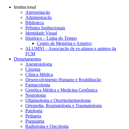
Conteúdo principal
Menu principal
Rodapé
Institucional
Apresentação
Administração
Biblioteca
Prêmios Institucionais
Identidade Visual
Histórico – Linha do Tempo
Centro de Memória e Arquivo
ALUMNI – Associação de ex-alunos e amigos da
FCM
Departamentos
Anestesiologia
Cirurgia
Clínica Médica
Desenvolvimento Humano e Reabilitação
Farmacologia
Genética Médica e Medicina Genômica
Neurologia
Oftalmologia e Otorrinolaringologia
Ortopedia, Reumatologia e Traumatologia
Patologia
Pediatria
Psiquiatria
Radiologia e Oncologia