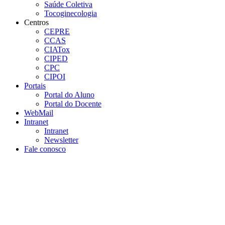
Saúde Coletiva
Tocoginecologia
Centros
CEPRE
CCAS
CIATox
CIPED
CPC
CIPOI
Portais
Portal do Aluno
Portal do Docente
WebMail
Intranet
Intranet
Newsletter
Fale conosco
Aumentar fonte