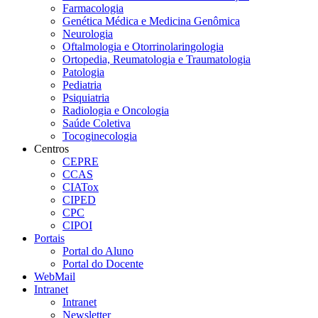
Farmacologia
Genética Médica e Medicina Genômica
Neurologia
Oftalmologia e Otorrinolaringologia
Ortopedia, Reumatologia e Traumatologia
Patologia
Pediatria
Psiquiatria
Radiologia e Oncologia
Saúde Coletiva
Tocoginecologia
Centros
CEPRE
CCAS
CIATox
CIPED
CPC
CIPOI
Portais
Portal do Aluno
Portal do Docente
WebMail
Intranet
Intranet
Newsletter