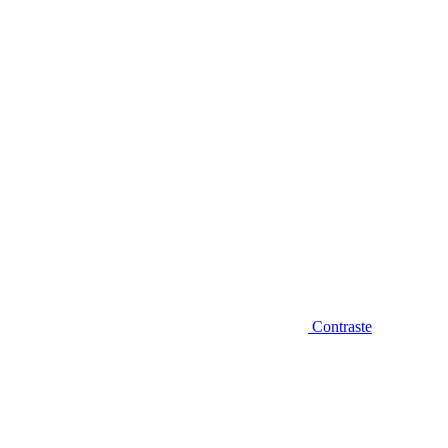
Diminuir fonte
Contraste