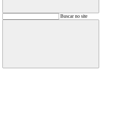
Buscar
Buscar no site
Buscar
Aumentar fonte
Diminuir fonte