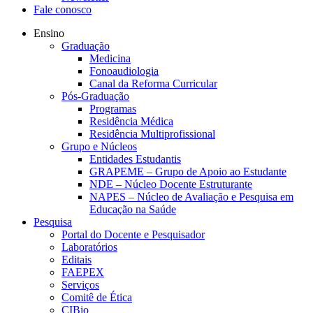
Fale conosco
Ensino
Graduação
Medicina
Fonoaudiologia
Canal da Reforma Curricular
Pós-Graduação
Programas
Residência Médica
Residência Multiprofissional
Grupo e Núcleos
Entidades Estudantis
GRAPEME – Grupo de Apoio ao Estudante
NDE – Núcleo Docente Estruturante
NAPES – Núcleo de Avaliação e Pesquisa em
Educação na Saúde
Pesquisa
Portal do Docente e Pesquisador
Laboratórios
Editais
FAEPEX
Serviços
Comitê de Ética
CIBio