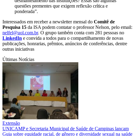
desmantelamento das instituições? Essas são algumas
questões prementes que exigem reflexão crítica e
ponderada”.
Interessados em receber a newsletter mensal do
Comitê de
Pesquisa 15
da ISA podem contatar o professor Nelson, pelo email:
nelfel@uol.com.br
. O grupo também conta com 281 pessoas no
LinkedIn
e convida a todos para o compartilhamento de novas
publicações, honrarias, prêmios, anúncios de conferências, dentre
outras iniciativas
Últimas Notícias
Extensão
UNICAMP e Secretaria Municipal de Saúde de Campinas lançam
Guia sobre equidade racial, de gênero e diversidade sexual na saúde