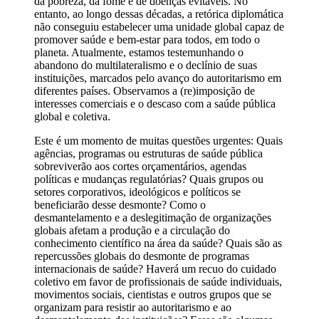
da pobreza, da fome e de doenças evitáveis. No
entanto, ao longo dessas décadas, a retórica diplomática
não conseguiu estabelecer uma unidade global capaz de
promover saúde e bem-estar para todos, em todo o
planeta. Atualmente, estamos testemunhando o
abandono do multilateralismo e o declínio de suas
instituições, marcados pelo avanço do autoritarismo em
diferentes países. Observamos a (re)imposição de
interesses comerciais e o descaso com a saúde pública
global e coletiva.
Este é um momento de muitas questões urgentes: Quais
agências, programas ou estruturas de saúde pública
sobreviverão aos cortes orçamentários, agendas
políticas e mudanças regulatórias? Quais grupos ou
setores corporativos, ideológicos e políticos se
beneficiarão desse desmonte? Como o
desmantelamento e a deslegitimação de organizações
globais afetam a produção e a circulação do
conhecimento científico na área da saúde? Quais são as
repercussões globais do desmonte de programas
internacionais de saúde? Haverá um recuo do cuidado
coletivo em favor de profissionais de saúde individuais,
movimentos sociais, cientistas e outros grupos que se
organizam para resistir ao autoritarismo e ao