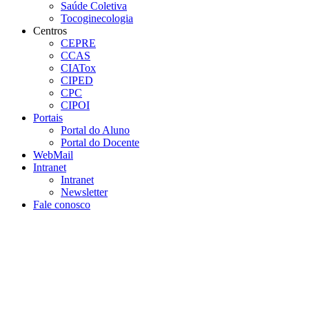
Saúde Coletiva
Tocoginecologia
Centros
CEPRE
CCAS
CIATox
CIPED
CPC
CIPOI
Portais
Portal do Aluno
Portal do Docente
WebMail
Intranet
Intranet
Newsletter
Fale conosco
Aumentar fonte