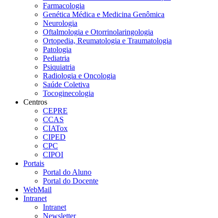
Farmacologia
Genética Médica e Medicina Genômica
Neurologia
Oftalmologia e Otorrinolaringologia
Ortopedia, Reumatologia e Traumatologia
Patologia
Pediatria
Psiquiatria
Radiologia e Oncologia
Saúde Coletiva
Tocoginecologia
Centros
CEPRE
CCAS
CIATox
CIPED
CPC
CIPOI
Portais
Portal do Aluno
Portal do Docente
WebMail
Intranet
Intranet
Newsletter