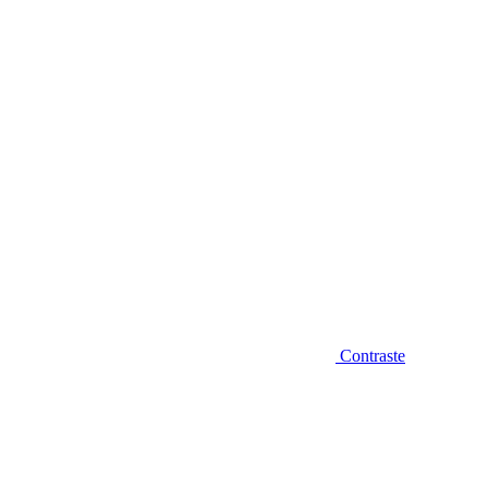
Diminuir fonte
Contraste