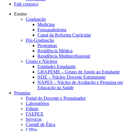
Fale conosco
Ensino
Graduação
Medicina
Fonoaudiologia
Canal da Reforma Curricular
Pós-Graduação
Programas
Residência Médica
Residência Multiprofissional
Grupo e Núcleos
Entidades Estudantis
GRAPEME – Grupo de Apoio ao Estudante
NDE – Núcleo Docente Estruturante
NAPES – Núcleo de Avaliação e Pesquisa em
Educação na Saúde
Pesquisa
Portal do Docente e Pesquisador
Laboratórios
Editais
FAEPEX
Serviços
Comitê de Ética
CIBio