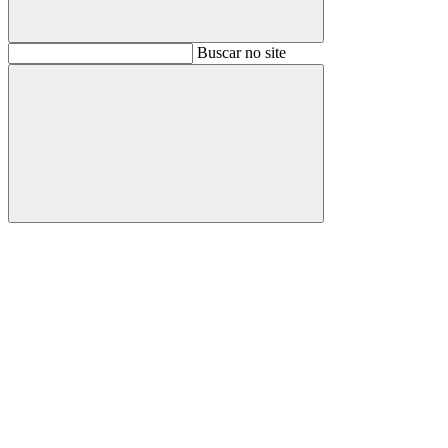
Buscar
Buscar no site
Buscar
Aumentar fonte
Diminuir fonte