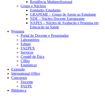
Residência Multiprofissional
Grupo e Núcleos
Entidades Estudantis
GRAPEME – Grupo de Apoio ao Estudante
NDE – Núcleo Docente Estruturante
NAPES – Núcleo de Avaliação e Pesquisa em
Educação na Saúde
Pesquisa
Portal do Docente e Pesquisador
Laboratórios
Editais
FAEPEX
Serviços
Comitê de Ética
CIBio
Estatísticas
Extensão
International Office
Concursos
Docente
PAEPE
Biblioteca
Link para o Facebook