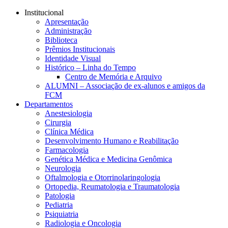
Conteúdo principal
Menu principal
Rodapé
Institucional
Apresentação
Administração
Biblioteca
Prêmios Institucionais
Identidade Visual
Histórico – Linha do Tempo
Centro de Memória e Arquivo
ALUMNI – Associação de ex-alunos e amigos da
FCM
Departamentos
Anestesiologia
Cirurgia
Clínica Médica
Desenvolvimento Humano e Reabilitação
Farmacologia
Genética Médica e Medicina Genômica
Neurologia
Oftalmologia e Otorrinolaringologia
Ortopedia, Reumatologia e Traumatologia
Patologia
Pediatria
Psiquiatria
Radiologia e Oncologia