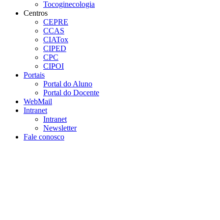
Tocoginecologia
Centros
CEPRE
CCAS
CIATox
CIPED
CPC
CIPOI
Portais
Portal do Aluno
Portal do Docente
WebMail
Intranet
Intranet
Newsletter
Fale conosco
Aumentar fonte