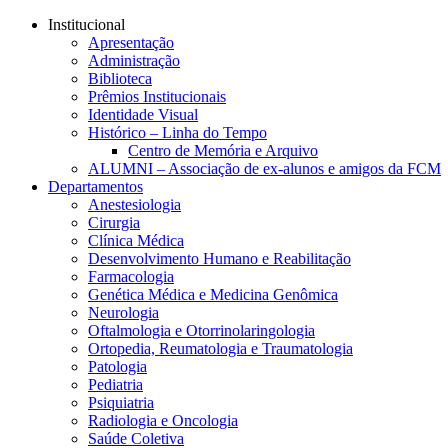
Conteúdo principal
Menu principal
Rodapé
Institucional
Apresentação
Administração
Biblioteca
Prêmios Institucionais
Identidade Visual
Histórico – Linha do Tempo
Centro de Memória e Arquivo
ALUMNI – Associação de ex-alunos e amigos da FCM
Departamentos
Anestesiologia
Cirurgia
Clínica Médica
Desenvolvimento Humano e Reabilitação
Farmacologia
Genética Médica e Medicina Genômica
Neurologia
Oftalmologia e Otorrinolaringologia
Ortopedia, Reumatologia e Traumatologia
Patologia
Pediatria
Psiquiatria
Radiologia e Oncologia
Saúde Coletiva