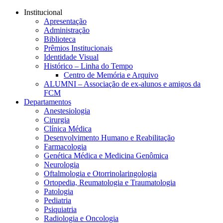
Conteúdo principal
Menu principal
Rodapé
Institucional
Apresentação
Administração
Biblioteca
Prêmios Institucionais
Identidade Visual
Histórico – Linha do Tempo
Centro de Memória e Arquivo
ALUMNI – Associação de ex-alunos e amigos da
FCM
Departamentos
Anestesiologia
Cirurgia
Clínica Médica
Desenvolvimento Humano e Reabilitação
Farmacologia
Genética Médica e Medicina Genômica
Neurologia
Oftalmologia e Otorrinolaringologia
Ortopedia, Reumatologia e Traumatologia
Patologia
Pediatria
Psiquiatria
Radiologia e Oncologia