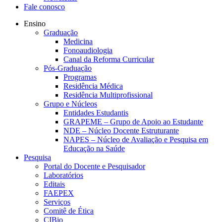
Fale conosco
Ensino
Graduação
Medicina
Fonoaudiologia
Canal da Reforma Curricular
Pós-Graduação
Programas
Residência Médica
Residência Multiprofissional
Grupo e Núcleos
Entidades Estudantis
GRAPEME – Grupo de Apoio ao Estudante
NDE – Núcleo Docente Estruturante
NAPES – Núcleo de Avaliação e Pesquisa em
Educação na Saúde
Pesquisa
Portal do Docente e Pesquisador
Laboratórios
Editais
FAEPEX
Serviços
Comitê de Ética
CIBio