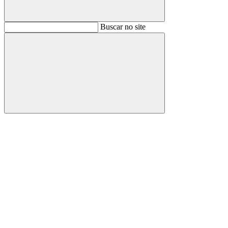
Buscar
Buscar no site
Buscar
Aumentar fonte
Diminuir fonte