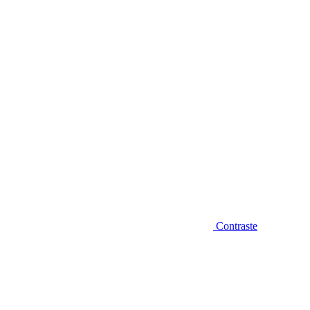
Diminuir fonte
Contraste