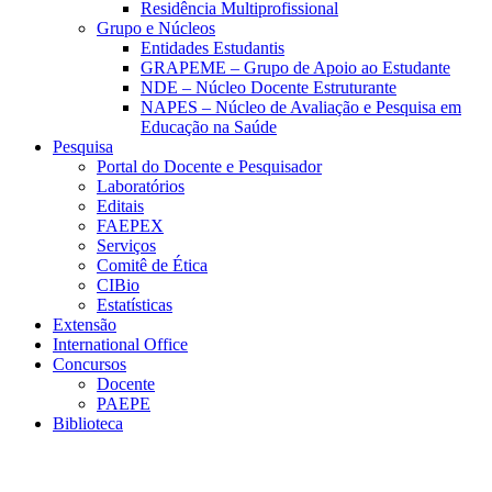
Residência Multiprofissional
Grupo e Núcleos
Entidades Estudantis
GRAPEME – Grupo de Apoio ao Estudante
NDE – Núcleo Docente Estruturante
NAPES – Núcleo de Avaliação e Pesquisa em
Educação na Saúde
Pesquisa
Portal do Docente e Pesquisador
Laboratórios
Editais
FAEPEX
Serviços
Comitê de Ética
CIBio
Estatísticas
Extensão
International Office
Concursos
Docente
PAEPE
Biblioteca
Link para o Facebook