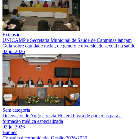
Extensão
UNICAMP e Secretaria Municipal de Saúde de Campinas lançam
Guia sobre equidade racial, de gênero e diversidade sexual na saúde
02 jul 2026
Sem categoria
Delegação de Angola visita HC em busca de parcerias para a
formação médica especializada
02 jul 2026
Banner
Consulta à comunidade: Gestão 2026-2030