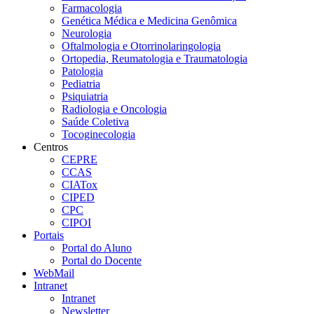
Farmacologia
Genética Médica e Medicina Genômica
Neurologia
Oftalmologia e Otorrinolaringologia
Ortopedia, Reumatologia e Traumatologia
Patologia
Pediatria
Psiquiatria
Radiologia e Oncologia
Saúde Coletiva
Tocoginecologia
Centros
CEPRE
CCAS
CIATox
CIPED
CPC
CIPOI
Portais
Portal do Aluno
Portal do Docente
WebMail
Intranet
Intranet
Newsletter