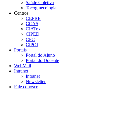
Saúde Coletiva
Tocoginecologia
Centros
CEPRE
CCAS
CIATox
CIPED
CPC
CIPOI
Portais
Portal do Aluno
Portal do Docente
WebMail
Intranet
Intranet
Newsletter
Fale conosco
Aumentar fonte