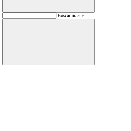
Buscar
Buscar no site
Buscar
Aumentar fonte
Diminuir fonte