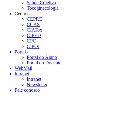
Saúde Coletiva
Tocoginecologia
Centros
CEPRE
CCAS
CIATox
CIPED
CPC
CIPOI
Portais
Portal do Aluno
Portal do Docente
WebMail
Intranet
Intranet
Newsletter
Fale conosco
Aumentar fonte