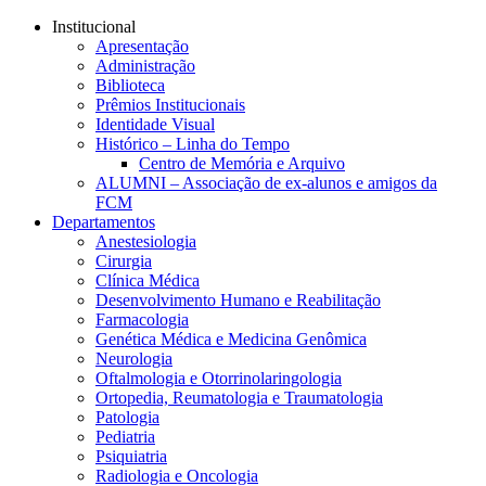
Conteúdo principal
Menu principal
Rodapé
Institucional
Apresentação
Administração
Biblioteca
Prêmios Institucionais
Identidade Visual
Histórico – Linha do Tempo
Centro de Memória e Arquivo
ALUMNI – Associação de ex-alunos e amigos da
FCM
Departamentos
Anestesiologia
Cirurgia
Clínica Médica
Desenvolvimento Humano e Reabilitação
Farmacologia
Genética Médica e Medicina Genômica
Neurologia
Oftalmologia e Otorrinolaringologia
Ortopedia, Reumatologia e Traumatologia
Patologia
Pediatria
Psiquiatria
Radiologia e Oncologia