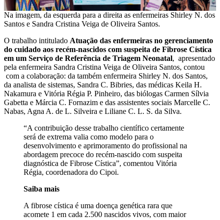
Na imagem, da esquerda para a direita as enfermeiras Shirley N. dos
Santos e Sandra Cristina Veiga de Oliveira Santos.
O trabalho intitulado
Atuação das enfermeiras no gerenciamento
do cuidado aos recém-nascidos com suspeita de Fibrose Cística
em um Serviço de Referência de Triagem Neonatal
, apresentado
pela enfermeira Sandra Cristina Veiga de Oliveira Santos, contou
com a colaboração: da também enfermeira Shirley N. dos Santos,
da analista de sistemas, Sandra C. Bibries, das médicas Keila H.
Nakamura e Vitória Régia P. Pinheiro, das biólogas Carmen Sílvia
Gabetta e Márcia C. Fornazim e das assistentes sociais Marcelle C.
Nabas, Agna A. de L. Silveira e Liliane C. L. S. da Silva.
“A contribuição desse trabalho científico certamente
será de extrema valia como modelo para o
desenvolvimento e aprimoramento do profissional na
abordagem precoce do recém-nascido com suspeita
diagnóstica de Fibrose Cística”, comentou Vitória
Régia, coordenadora do Cipoi.
Saiba mais
A fibrose cística é uma doença genética rara que
acomete 1 em cada 2.500 nascidos vivos, com maior