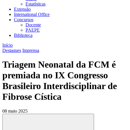
Estatísticas
Extensão
International Office
Concursos
Docente
PAEPE
Biblioteca
Início
Destaques
Imprensa
Triagem Neonatal da FCM é
premiada no IX Congresso
Brasileiro Interdisciplinar de
Fibrose Cística
08 maio 2025