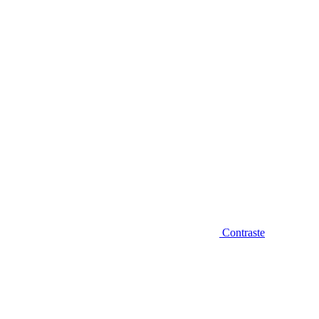
Diminuir fonte
Contraste