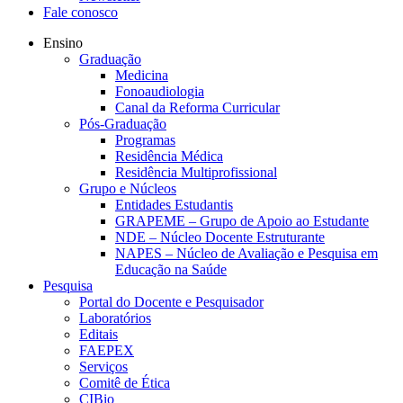
Fale conosco
Ensino
Graduação
Medicina
Fonoaudiologia
Canal da Reforma Curricular
Pós-Graduação
Programas
Residência Médica
Residência Multiprofissional
Grupo e Núcleos
Entidades Estudantis
GRAPEME – Grupo de Apoio ao Estudante
NDE – Núcleo Docente Estruturante
NAPES – Núcleo de Avaliação e Pesquisa em
Educação na Saúde
Pesquisa
Portal do Docente e Pesquisador
Laboratórios
Editais
FAEPEX
Serviços
Comitê de Ética
CIBio