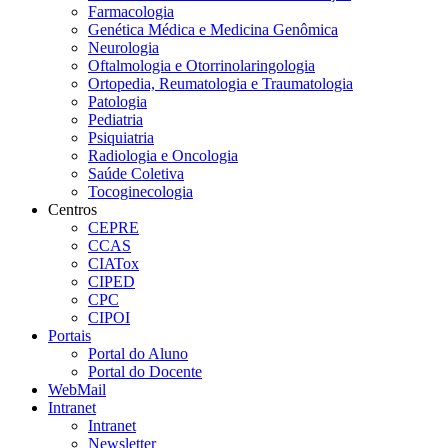
Farmacologia
Genética Médica e Medicina Genômica
Neurologia
Oftalmologia e Otorrinolaringologia
Ortopedia, Reumatologia e Traumatologia
Patologia
Pediatria
Psiquiatria
Radiologia e Oncologia
Saúde Coletiva
Tocoginecologia
Centros
CEPRE
CCAS
CIATox
CIPED
CPC
CIPOI
Portais
Portal do Aluno
Portal do Docente
WebMail
Intranet
Intranet
Newsletter