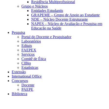
Residência Multiprofissional
Grupo e Núcleos
Entidades Estudantis
GRAPEME – Grupo de Apoio ao Estudante
NDE – Núcleo Docente Estruturante
NAPES – Núcleo de Avaliação e Pesquisa em
Educação na Saúde
Pesquisa
Portal do Docente e Pesquisador
Laboratórios
Editais
FAEPEX
Serviços
Comitê de Ética
CIBio
Estatísticas
Extensão
International Office
Concursos
Docente
PAEPE
Biblioteca
Link para o Facebook