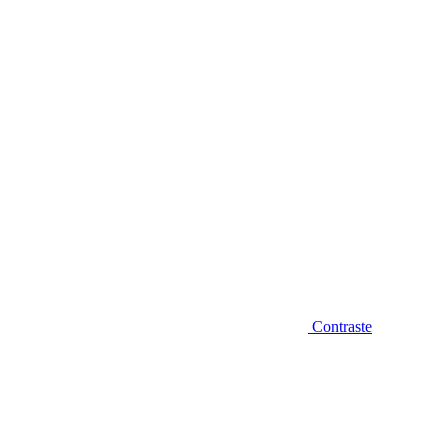
Diminuir fonte
Contraste