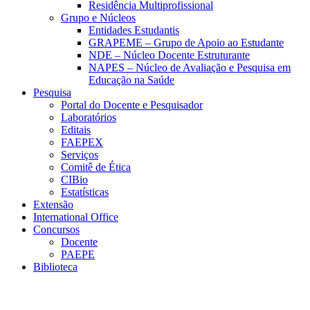
Residência Multiprofissional
Grupo e Núcleos
Entidades Estudantis
GRAPEME – Grupo de Apoio ao Estudante
NDE – Núcleo Docente Estruturante
NAPES – Núcleo de Avaliação e Pesquisa em
Educação na Saúde
Pesquisa
Portal do Docente e Pesquisador
Laboratórios
Editais
FAEPEX
Serviços
Comitê de Ética
CIBio
Estatísticas
Extensão
International Office
Concursos
Docente
PAEPE
Biblioteca
Link para o Facebook