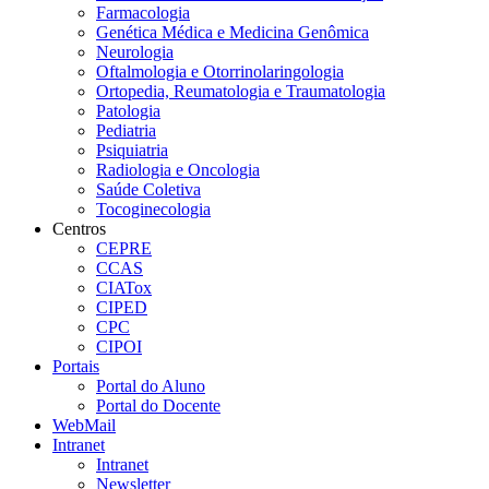
Farmacologia
Genética Médica e Medicina Genômica
Neurologia
Oftalmologia e Otorrinolaringologia
Ortopedia, Reumatologia e Traumatologia
Patologia
Pediatria
Psiquiatria
Radiologia e Oncologia
Saúde Coletiva
Tocoginecologia
Centros
CEPRE
CCAS
CIATox
CIPED
CPC
CIPOI
Portais
Portal do Aluno
Portal do Docente
WebMail
Intranet
Intranet
Newsletter