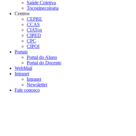
Saúde Coletiva
Tocoginecologia
Centros
CEPRE
CCAS
CIATox
CIPED
CPC
CIPOI
Portais
Portal do Aluno
Portal do Docente
WebMail
Intranet
Intranet
Newsletter
Fale conosco
Aumentar fonte