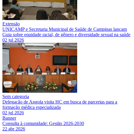
Extensão
UNICAMP e Secretaria Municipal de Saúde de Campinas lançam
Guia sobre equidade racial, de gênero e diversidade sexual na saúde
02 jul 2026
Sem categoria
Delegação de Angola visita HC em busca de parcerias para a
formação médica especializada
02 jul 2026
Banner
Consulta à comunidade: Gestão 2026-2030
22 abr 2026