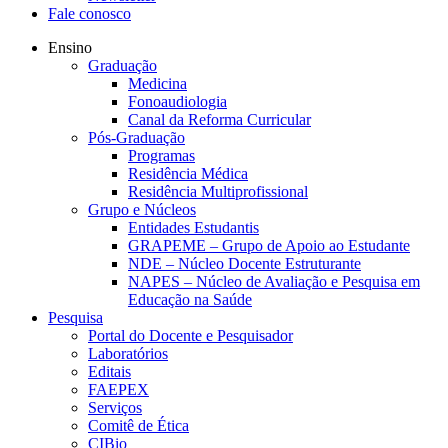
Fale conosco
Ensino
Graduação
Medicina
Fonoaudiologia
Canal da Reforma Curricular
Pós-Graduação
Programas
Residência Médica
Residência Multiprofissional
Grupo e Núcleos
Entidades Estudantis
GRAPEME – Grupo de Apoio ao Estudante
NDE – Núcleo Docente Estruturante
NAPES – Núcleo de Avaliação e Pesquisa em
Educação na Saúde
Pesquisa
Portal do Docente e Pesquisador
Laboratórios
Editais
FAEPEX
Serviços
Comitê de Ética
CIBio