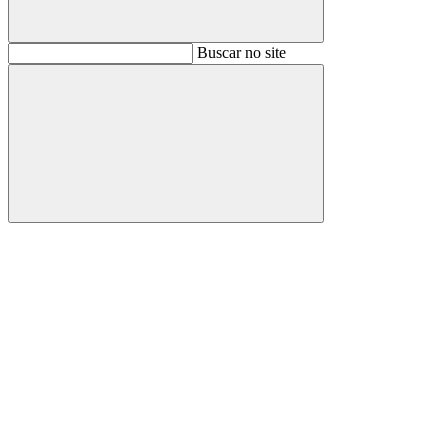
Buscar
Buscar no site
Buscar
Aumentar fonte
Diminuir fonte