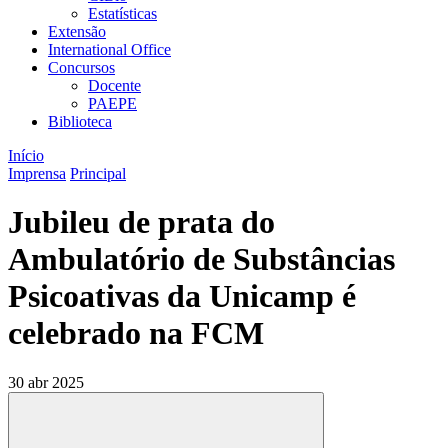
Estatísticas
Extensão
International Office
Concursos
Docente
PAEPE
Biblioteca
Início
Imprensa
Principal
Jubileu de prata do
Ambulatório de Substâncias
Psicoativas da Unicamp é
celebrado na FCM
30 abr 2025