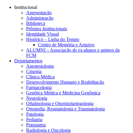
Conteúdo principal
Menu principal
Rodapé
Institucional
Apresentação
Administração
Biblioteca
Prêmios Institucionais
Identidade Visual
Histórico – Linha do Tempo
Centro de Memória e Arquivo
ALUMNI – Associação de ex-alunos e amigos da
FCM
Departamentos
Anestesiologia
Cirurgia
Clínica Médica
Desenvolvimento Humano e Reabilitação
Farmacologia
Genética Médica e Medicina Genômica
Neurologia
Oftalmologia e Otorrinolaringologia
Ortopedia, Reumatologia e Traumatologia
Patologia
Pediatria
Psiquiatria
Radiologia e Oncologia