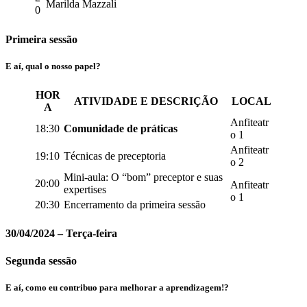
Marilda Mazzali
0
Primeira sessão
E aí, qual o nosso papel?
HOR
ATIVIDADE E DESCRIÇÃO
LOCAL
A
Anfiteatr
18:30
Comunidade de práticas
o 1
Anfiteatr
19:10
Técnicas de preceptoria
o 2
Mini-aula: O “bom” preceptor e suas
20:00
Anfiteatr
expertises
o 1
20:30
Encerramento da primeira sessão
30/04/2024 – Terça-feira
Segunda sessão
E aí, como eu contribuo para melhorar a aprendizagem!?