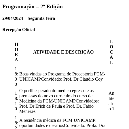
Programação – 2ª Edição
29/04/2024 – Segunda-feira
Recepção Oficial
L
H
O
O
ATIVIDADE E DESCRIÇÃO
C
R
A
A
L
1
8:
Boas vindas ao Programa de Preceptoria FCM-
0
UNICAMPConvidado: Prof. Dr Claudio Coy
0
O perfil esperado do médico egresso e as
1
An
premissas do novo currículo do curso de
8:
fite
Medicina da FCM-UNICAMPConvidados:
1
atr
Prof. Dr Erich de Paula e Prof. Dr. Fabio
0
o 1
Menezes
1
A residência médica da FCM-UNICAMP:
8:
oportunidades e desafiosConvidado: Profa. Dra.
2