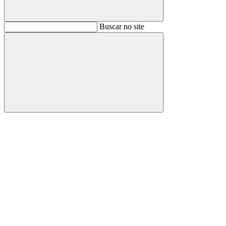
Buscar
Buscar no site
Buscar
Aumentar fonte
Diminuir fonte