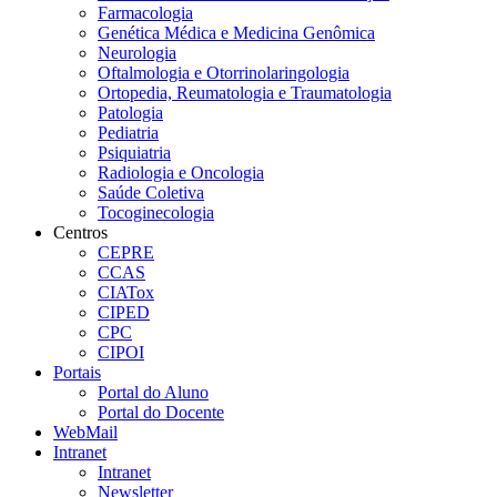
Farmacologia
Genética Médica e Medicina Genômica
Neurologia
Oftalmologia e Otorrinolaringologia
Ortopedia, Reumatologia e Traumatologia
Patologia
Pediatria
Psiquiatria
Radiologia e Oncologia
Saúde Coletiva
Tocoginecologia
Centros
CEPRE
CCAS
CIATox
CIPED
CPC
CIPOI
Portais
Portal do Aluno
Portal do Docente
WebMail
Intranet
Intranet
Newsletter