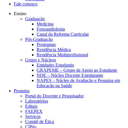
Fale conosco
Ensino
Graduação
Medicina
Fonoaudiologia
Canal da Reforma Curricular
Pós-Graduação
Programas
Residência Médica
Residência Multiprofissional
Grupo e Núcleos
Entidades Estudantis
GRAPEME – Grupo de Apoio ao Estudante
NDE – Núcleo Docente Estruturante
NAPES – Núcleo de Avaliação e Pesquisa em
Educação na Saúde
Pesquisa
Portal do Docente e Pesquisador
Laboratórios
Editais
FAEPEX
Serviços
Comitê de Ética
CIBio