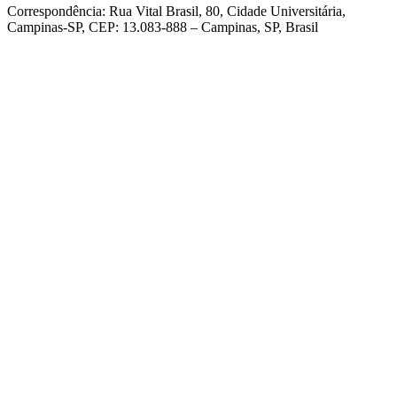
Correspondência: Rua Vital Brasil, 80, Cidade Universitária,
Campinas-SP, CEP: 13.083-888 – Campinas, SP, Brasil
Link para o Facebook
Link para o Linkedin
Link para o Instagram