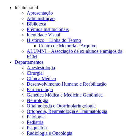
Conteúdo principal
Menu principal
Rodapé
Institucional
Apresentação
Administração
Biblioteca
Prêmios Institucionais
Identidade Visual
Histórico – Linha do Tempo
Centro de Memória e Arquivo
ALUMNI – Associação de ex-alunos e amigos da
FCM
Departamentos
Anestesiologia
Cirurgia
Clínica Médica
Desenvolvimento Humano e Reabilitação
Farmacologia
Genética Médica e Medicina Genômica
Neurologia
Oftalmologia e Otorrinolaringologia
Ortopedia, Reumatologia e Traumatologia
Patologia
Pediatria
Psiquiatria
Radiologia e Oncologia