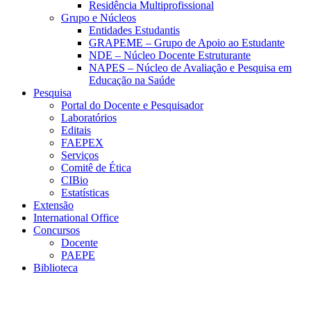
Residência Multiprofissional
Grupo e Núcleos
Entidades Estudantis
GRAPEME – Grupo de Apoio ao Estudante
NDE – Núcleo Docente Estruturante
NAPES – Núcleo de Avaliação e Pesquisa em
Educação na Saúde
Pesquisa
Portal do Docente e Pesquisador
Laboratórios
Editais
FAEPEX
Serviços
Comitê de Ética
CIBio
Estatísticas
Extensão
International Office
Concursos
Docente
PAEPE
Biblioteca
Link para o Facebook