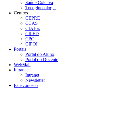
Saúde Coletiva
Tocoginecologia
Centros
CEPRE
CCAS
CIATox
CIPED
CPC
CIPOI
Portais
Portal do Aluno
Portal do Docente
WebMail
Intranet
Intranet
Newsletter
Fale conosco
Aumentar fonte