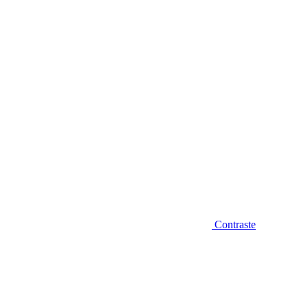
Diminuir fonte
Contraste